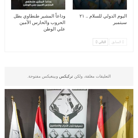
اليوم الدولي للسلام .. ٢١
وداعاً المشير طنطاوي بطل
سبتمبر
الحروب والحارس الأمين
علي الوطن
السابق
التالي
التعليقات مغلقة، ولكن
تركبكس
وبينغبكس مفتوحة.