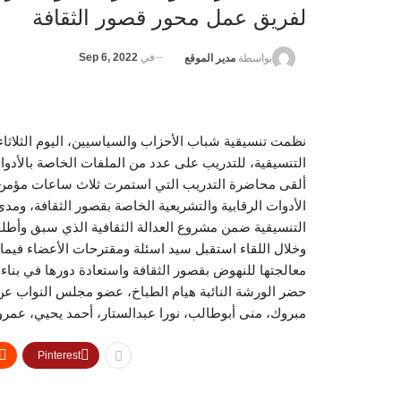
لفريق عمل محور قصور الثقافة
في
Sep 6, 2022
بواسطة
مدير الموقع
نظمت تنسيقية شباب الأحزاب والسياسيين، اليوم الثلاثا
التنسيقية، للتدريب على عدد من الملفات الخاصة بالأدوات
ألقى محاضرة التدريب التي استمرت ثلاث ساعات مؤمن سيد
الأدوات الرقابية والتشريعية الخاصة بقصور الثقافة، ومدى 
التنسيقية ضمن مشروع العدالة الثقافية الذي سبق وأطلق
وخلال اللقاء استقبل سيد اسئلة ومقترحات الأعضاء فيما ي
معالجتها للنهوض بقصور الثقافة واستعادة دورها في بنا
حضر الورشة النائبة هيام الطباخ، عضو مجلس النواب عن
مبروك، منى أبوطالب، نورا عبدالستار، أحمد يحيي، عمرو
Pinterest