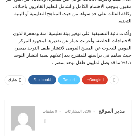
مقبول يتوجب الاهتمام الكامل والشامل لتعليم القادرون باختلاف
وكافة الفئات على حد سواء، من حيث المناهج التعليمية أو البنية
التحتية.
وأكدت نائبة التنسيقية على توفير بيئة تعليمية آمنة ومحفزة لذوي
الاحتياجات الخاصة، وأعربت عمار عن تقديرها لمجهود المركز
القومي للبحوث عن المسح القومى لانتشار طيف التوحد بمصر،
حيث ساهم في دراستها للمقترح بعد إعلانهم نسبة انتشار التوحد
١.١% ما قد يصل لمليون طفل توحد بمصر .
Facebook
Twitter
Google+
شارك
مدير الموقع
5236 المشاركات
0 تعليقات