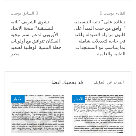
القادم بوست
السابق بوست
د.غادة على ” نائبة التنسيقية
نشوى الشريف “نائبة
” أوافق من حيث المبدأ على
التنسيقية”: منحة الاتحاد
قانون مزاولة الصيدله ولكنه
الأوروبي لدعم استراتيجية
في حاجة لتعديلات شاملة
السكان تتوافق مع أولويات
بما يتناسب مع المستجدات
خطة التنمية الوطنية لصعيد
الطبية والعلمية
مصر
قد يعجبك ايضا
المزيد عن المؤلف
الأخبار
الأخبار