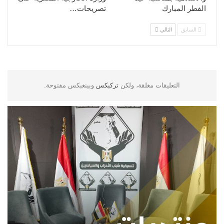
الفطر المبارك
تصريحات…
السابق
التالي
التعليقات مغلقة، ولكن
تركبكس
وبينغبكس مفتوحة.