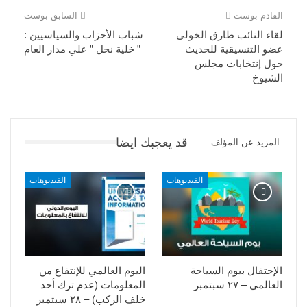
القادم بوست
السابق بوست
لقاء النائب طارق الخولى
شباب الأحزاب والسياسيين :
عضو التنسيقية للحديث
” خلية نحل ” علي مدار العام
حول إنتخابات مجلس
الشيوخ
قد يعجبك ايضا
المزيد عن المؤلف
الفيديوهات
الفيديوهات
الإحتفال بيوم السياحة
اليوم العالمي للإنتفاع من
العالمي – ٢٧ سبتمبر
المعلومات (عدم ترك أحد
خلف الركب) – ٢٨ سبتمبر