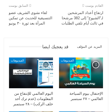
القادم بوست
السابق بوست
ارتفاع أعداد المرشحين
لقاء نشوى الشريف عضو
لـ”الشيوخ” إلى 382 مرشحا
التنسيقية للحديث عن تمكين
في ثالث أيام تلقي الطلبات
المرأة بعد ثورة ٣٠ يونيو
قد يعجبك ايضا
المزيد عن المؤلف
الفيديوهات
الفيديوهات
الإحتفال بيوم السياحة
اليوم العالمي للإنتفاع من
العالمي – ٢٧ سبتمبر
المعلومات (عدم ترك أحد
خلف الركب) – ٢٨ سبتمبر