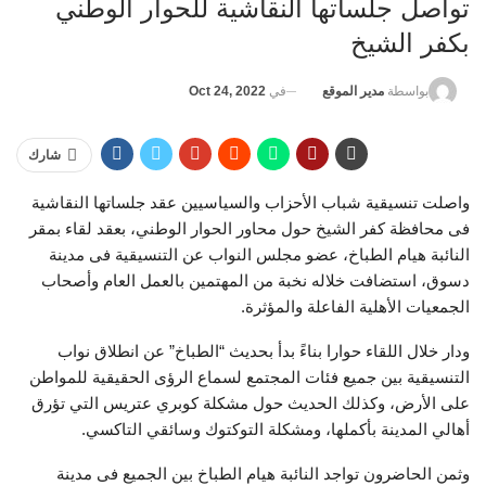
تواصل جلساتها النقاشية للحوار الوطني
بكفر الشيخ
في
Oct 24, 2022
بواسطة
مدير الموقع
شارك
واصلت تنسيقية شباب الأحزاب والسياسيين عقد جلساتها النقاشية
فى محافظة كفر الشيخ حول محاور الحوار الوطني، بعقد لقاء بمقر
النائبة هيام الطباخ، عضو مجلس النواب عن التنسيقية فى مدينة
دسوق، استضافت خلاله نخبة من المهتمين بالعمل العام وأصحاب
الجمعيات الأهلية الفاعلة والمؤثرة.
ودار خلال اللقاء حوارا بناءً بدأ بحديث “الطباخ” عن انطلاق نواب
التنسيقية بين جميع فئات المجتمع لسماع الرؤى الحقيقية للمواطن
على الأرض، وكذلك الحديث حول مشكلة كوبري عتريس التي تؤرق
أهالي المدينة بأكملها، ومشكلة التوكتوك وسائقي التاكسي.
وثمن الحاضرون تواجد النائبة هيام الطباخ بين الجميع فى مدينة