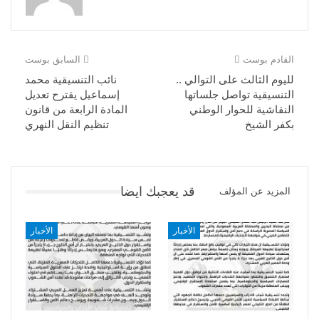
القادم بوست
السابق بوست
لليوم الثالث على التوالي ..
نائب التنسيقية محمد
التنسيقية تواصل جلساتها
إسماعيل يقترح تعديل
النقاشية للحوار الوطني
المادة الرابعة من قانون
بكفر الشيخ
تنظيم النقل النهري
قد يعجبك ايضا
المزيد عن المؤلف
الأخبار
الأخبار