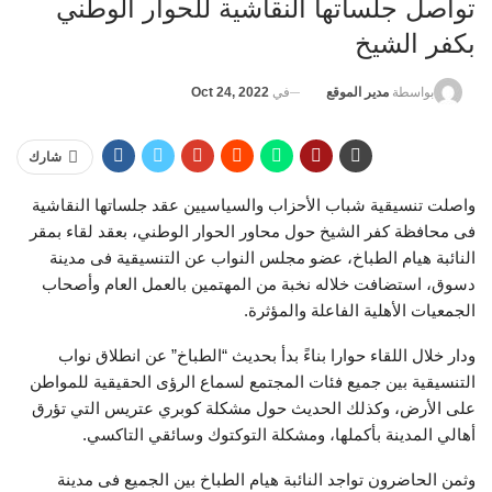
تواصل جلساتها النقاشية للحوار الوطني
بكفر الشيخ
في
Oct 24, 2022
بواسطة
مدير الموقع
شارك
واصلت تنسيقية شباب الأحزاب والسياسيين عقد جلساتها النقاشية
فى محافظة كفر الشيخ حول محاور الحوار الوطني، بعقد لقاء بمقر
النائبة هيام الطباخ، عضو مجلس النواب عن التنسيقية فى مدينة
دسوق، استضافت خلاله نخبة من المهتمين بالعمل العام وأصحاب
الجمعيات الأهلية الفاعلة والمؤثرة.
ودار خلال اللقاء حوارا بناءً بدأ بحديث “الطباخ” عن انطلاق نواب
التنسيقية بين جميع فئات المجتمع لسماع الرؤى الحقيقية للمواطن
على الأرض، وكذلك الحديث حول مشكلة كوبري عتريس التي تؤرق
أهالي المدينة بأكملها، ومشكلة التوكتوك وسائقي التاكسي.
وثمن الحاضرون تواجد النائبة هيام الطباخ بين الجميع فى مدينة