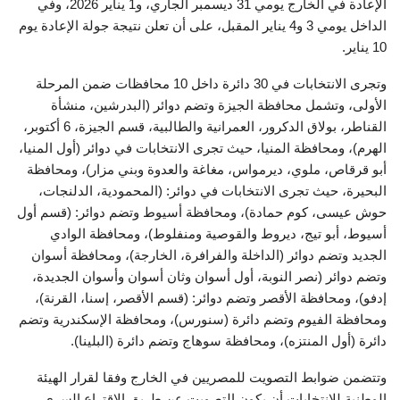
الإعادة في الخارج يومي 31 ديسمبر الجاري، و1 يناير 2026، وفي
الداخل يومي 3 و4 يناير المقبل، على أن تعلن نتيجة جولة الإعادة يوم
10 يناير.
وتجرى الانتخابات في 30 دائرة داخل 10 محافظات ضمن المرحلة
الأولى، وتشمل محافظة الجيزة وتضم دوائر (البدرشين، منشأة
القناطر، بولاق الدكرور، العمرانية والطالبية، قسم الجيزة، 6 أكتوبر،
الهرم)، ومحافظة المنيا، حيث تجرى الانتخابات في دوائر (أول المنيا،
أبو قرقاص، ملوي، ديرمواس، مغاغة والعدوة وبني مزار)، ومحافظة
البحيرة، حيث تجرى الانتخابات في دوائر: (المحمودية، الدلنجات،
حوش عيسى، كوم حمادة)، ومحافظة أسيوط وتضم دوائر: (قسم أول
أسيوط، أبو تيج، ديروط والقوصية ومنفلوط)، ومحافظة الوادي
الجديد وتضم دوائر (الداخلة والفرافرة، الخارجة)، ومحافظة أسوان
وتضم دوائر (نصر النوبة، أول أسوان وثان أسوان وأسوان الجديدة،
إدفو)، ومحافظة الأقصر وتضم دوائر: (قسم الأقصر، إسنا، القرنة)،
ومحافظة الفيوم وتضم دائرة (سنورس)، ومحافظة الإسكندرية وتضم
دائرة (أول المنتزه)، ومحافظة سوهاج وتضم دائرة (البلينا).
وتتضمن ضوابط التصويت للمصريين في الخارج وفقا لقرار الهيئة
الوطنية للانتخابات أن يكون التصويت عن طريق الاقتراع السرى