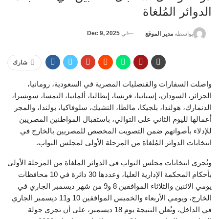
الدوائر المُلغاة
في
Dec 9, 2025
بواسطة
مدير الموقع
شارك
واصلت السفارات والقنصليات المصرية في السعودية، رومانيا،
الجزائر، السودان، إسبانيا، فرنسا، إيطاليا، ألمانيا، النمسا، سويسرا،
الدنمارك، هولندا، بلجيكا، مالطا، التشيك، سلوفاكيا، بولندا، والمجر
أعمالها لليوم الثاني على التوالي، باستقبال المواطنين المصريين
للإدلاء بأصواتهم ضمن التصويت المخصص للمصريين بالخارج في
انتخابات الدوائر المُلغاة من المرحلة الأولى لمجلس النواب.
وتُجرى انتخابات مجلس النواب في الدوائر الملغاة من المرحلة الأولى
بأحكام المحكمة الإدارية العليا، وعددها 30 دائرة في 10 محافظات
يومي الاثنين والثلاثاء الموافقين 8 و9 من شهر ديسمبر الجاري في
الخارج، ويومي الأربعاء والخميس الموافقين 10 و11 ديسمبر الجاري
في الداخل، وتُعلن النتيجة يوم 18 ديسمبر، على أن تجرى جولة