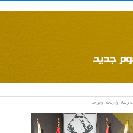
ات وعُمان وأذربيجان وجورجيا