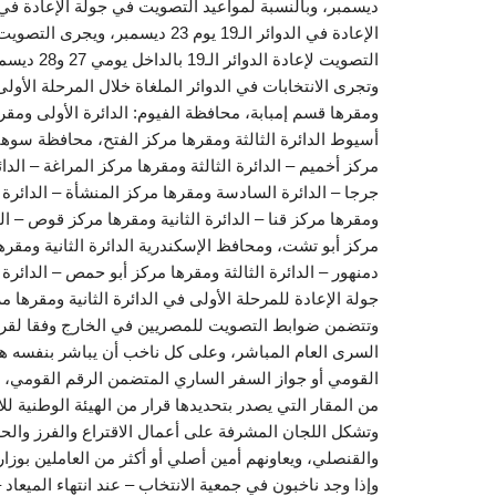
التصويت لإعادة الدوائر الـ19 بالداخل يومي 27 و28 ديسمبر، وتعلن نتيجة جولة الإعادة في الدوائر الـ19 يوم 4 يناير المقبل.
ومقرها قسم إمبابة، محافظة الفيوم: الدائرة الأولى ومقر
أسيوط الدائرة الثالثة ومقرها مركز الفتح، محافظة سوهاج
مركز أخميم – الدائرة الثالثة ومقرها مركز المراغة – الد
جرجا – الدائرة السادسة ومقرها مركز المنشأة – الدائرة ا
ومقرها مركز قنا – الدائرة الثانية ومقرها مركز قوص – الد
مركز أبو تشت، ومحافظ الإسكندرية الدائرة الثانية ومقر
دمنهور – الدائرة الثالثة ومقرها مركز أبو حمص – الدائرة
جولة الإعادة للمرحلة الأولى في الدائرة الثانية ومقرها 
وتتضمن ضوابط التصويت للمصريين في الخارج وفقا لقرار 
السرى العام المباشر، وعلى كل ناخب أن يباشر بنفسه ه
القومي أو جواز السفر الساري المتضمن الرقم القومي، ويك
من المقار التي يصدر بتحديدها قرار من الهيئة الوطنية لل
وتشكل اللجان المشرفة على أعمال الاقتراع والفرز وا
والقنصلي، ويعاونهم أمين أصلي أو أكثر من العاملين بوزارة
وإذا وجد ناخبون في جمعية الانتخاب – عند انتهاء الميعاد