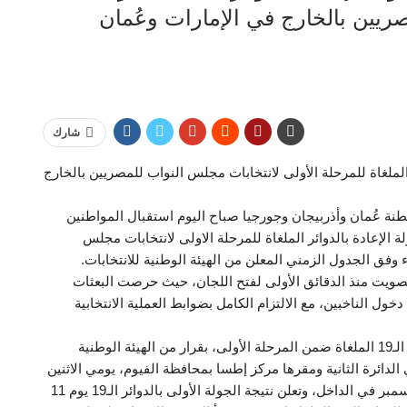
ريين بالخارج في الإمارات وعُمان
شارك
 الملغاة للمرحلة الأولى لانتخابات مجلس النواب للمصريين بالخارج
ة عُمان وأذربيجان وجورجيا صباح اليوم استقبال المواطنين
ة الإعادة بالدوائر الملغاة للمرحلة الاولى لانتخابات مجلس
التصويت منذ الدقائق الأولى لفتح اللجان، حيث حرصت البعثات
خول الناخبين، مع الالتزام الكامل بضوابط العملية الانتخابية
وتجرى انتخابات مجلس النواب في الجولة الأولى للدوائر الـ19 الملغاة ضمن المرحلة الأولى، بقرار من الهيئة الوطنية
 الدائرة الثانية ومقرها مركز إطسا بمحافظة الفيوم، يومي الاثنين
والثلاثاء 1 و2 ديسمبر الجاري في الخارج، ويومي 3 و4 ديسمبر في الداخل، وتعلن نتيجة الجولة الأولى بالدوائر الـ19 يوم 11