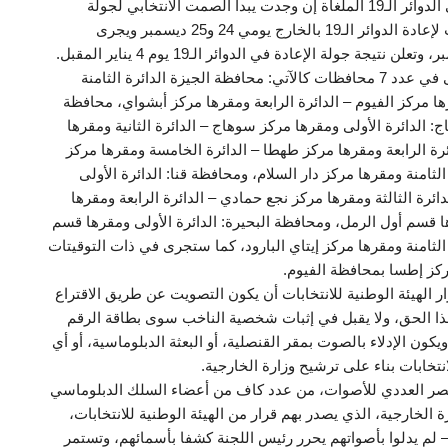
ديسمبر، وبالنسبة لمواعيد التصويت في جولة الإعادة في الدوائر الـ19 الملغاة إن وجدت يبدأ الصمت الانتخابي لجولة
الإعادة في الدوائر الـ19 يوم 23 ديسمبر، ويجرى التصويت لإعادة الدوائر الـ19 بالخارج يومي 24 و25 ديسمبر ويجرى
وتجرى الانتخابات في الدوائر الملغاة خلال المرحلة الأولى في عدد 7 محافظات كالآتي: محافظة الجيزة الدائرة الثامنة
ها مركز الفيوم – الدائرة الرابعة ومقرها مركز أبشواي، محافظة
: الدائرة الأولى ومقرها مركز سوهاج – الدائرة الثانية ومقرها
ائرة الرابعة ومقرها مركز طهطا – الدائرة الخامسة ومقرها مركز
لثامنة ومقرها مركز دار السلام، ومحافظة قنا: الدائرة الأولى
ائرة الثالثة ومقرها مركز نجع حمادي – الدائرة الرابعة ومقرها
ها قسم أول الرمل، ومحافظة البحيرة: الدائرة الأولى ومقرها قسم
 الثامنة ومقرها مركز إيتاي البارود، كما ستجرى في ذات التوقيتات
مركز إطسا بمحافظة الفيوم.
الهيئة الوطنية للانتخابات أن يكون التصويت عن طريق الاقتراع
ذا الحق، ولا يقبل في إثبات شخصية الناخب سوى بطاقة الرقم
ون الإدلاء بالصوت بمقر القنصلية، أو البعثة الدبلوماسية، أو أي
انتخابات بناء على ترشيح وزارة الخارجية.
لحصر العددي للأصوات، من عدد كاف من أعضاء السلك الدبلوماسي
 الخارجية، الذي يصدر بهم قرار من الهيئة الوطنية للانتخابات،
 – لم يدلوا بأصواتهم يحرر رئيس اللجنة كشفا بأسمائهم، وتستمر