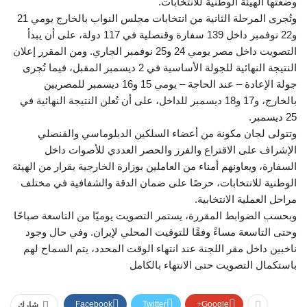
وضعتها الهيئة الوطنية للانتخابات.
وتُجرى المرحلة الثانية من انتخابات مجلس النواب بالخارج يومي 21
و22 نوفمبر داخل 139 سفارة وقنصلية في 117 دولة، على أن يبدأ
التصويت داخل مصر يومي 24 و25 نوفمبر الجاري. ومن المقرر إعلان
النتيجة النهائية للجولة الأساسية في 2 ديسمبر المقبل، فيما تُجرى
جولة الإعادة – عند الحاجة – يومي 15 و16 ديسمبر للمصريين
بالخارج، و17 و18 ديسمبر للداخل، على أن تُعلن النتيجة النهائية في
25 ديسمبر.
وتتولى لجان مكونة من أعضاء السلكين الدبلوماسي والقنصلي
الإشراف على الاقتراع والفرز والحصر العددي للأصوات داخل
السفارة، ويعاونهم أمناء من العاملين بوزارة الخارجية بقرار من الهيئة
الوطنية للانتخابات، حرصًا على ضمان الدقة والشفافية في مختلف
مراحل العملية الانتخابية.
وبحسب الضوابط المقررة، يستمر التصويت يوميًا من التاسعة صباحًا
وحتى التاسعة مساءً وفقًا للتوقيت المحلي لإيران. وفي حال وجود
ناخبين داخل مقر اللجنة عند انتهاء الوقت المحدد، يتم السماح لهم
باستكمال التصويت حتى الانتهاء بالكامل
Facebook
Twitter
Google+
شارك