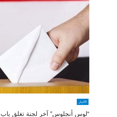
الأخبار
“لوس أنجلوس” آخر لجنة تغلق باب ال