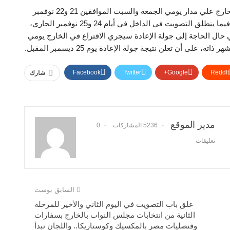
وتجري المرحلة الثانية من انتخابات مجلس النواب في الخارج علي مدار يومي الجمعة والسبت الموافقين 21 و22 نوفمبر
الجاري داخل 139 سفارة وقنصلية مصرية في 117 دولة، فيما ينطلق التصويت في الداخل في أيام 24 و25 نوفمبر الجاري،
 يوم 2 ديسمبر المقبل، وفي حال الحاجة إلى جولة الإعادة سيجري الاقتراع في الخارج يومي
Facebook
Twitter
Google+
ReddIt
شارك
مدير الموقع
5236 المشاركات
0
تعليقات
السابق بوست
غلق باب التصويت في اليوم الثاني والأخير للمرحلة
الثانية من انتخابات مجلس النواب بالخارج بسفارات
وقنصليات مصر بالمكسيك وكوستاريكا.. واللجان تبدأ