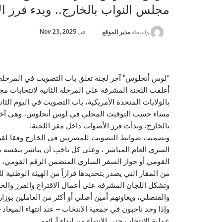
مجلس النواب بالخارج.. وبدء فرز ا
في
Nov 23, 2025
بواسطة
مدير الموقع
“لوس أنجلوس” آخر لجنة تغلق باب التصويت في المرحلة ال
أغلقت اللجنة المشرفة على المرحلة الثانية لانتخابات 
مساء حسب التوقيت المحلي في لوس أنجلوس، وهى آخر لجن
بالخارج، وبدأت فرز الأصوات داخل مقر اللجنة.
وتضمنت ضوابط التصويت للمصريين في الخارج وفقا لقرار 
السرى العام المباشر ، وعلى كل ناخب أن يباشر بنفسه 
القومي أو جواز السفر الساري المتضمن الرقم القومي، ويك
من المقار التي يصدر بتحديدها قراراً من الهيئة الوطنية ل
وتشكل اللجان المشرفة على أعمال الاقتراع والفرز وا
والقنصلي، ويعاونهم أمين أصلي أو أكثر من العاملين بوزارة
وإذا وجد ناخبون في جمعية الانتخاب – عند انتهاء الميعاد
عملية الانتخاب حتى الانتهاء من إبداء آرائهم .