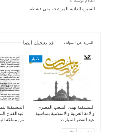
القادم بوست
السيرة الذاتية للمرشحة منى قشطة
قد يعجبك ايضا
المزيد عن المؤلف
الأخبار
التنسيقية تهنئ الشعب المصري
التنسيقية تثم
والامة العربية والاسلامية بمناسبة
عبدالفتاح ال
عيد الفطر المبارك
من مملكة الب
السابق
التالي