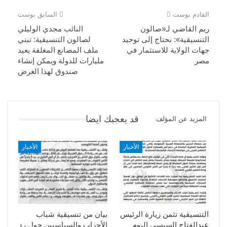
القادم بوست
السابق بوست
ريم القاضي لـ«صالون
النائب مجدي الوليلي
التنسيقية»: نحتاج إلى توحيد
لصالون التنسيقية: تبني
جهات الولاية للاستثمار في
ملف المصانع المغلقة يعيد
مصر
مليارات للدولة ويمكن إنشاء
صندوق لهذا الغرض
قد يعجبك ايضا
المزيد عن المؤلف
الأخبار
الأخبار
التنسيقية تثمن زيارة الرئيس
بيان من تنسيقية شباب
عبدالفتاح السيسى اليوم
الأحزاب والسياسيين حول رد