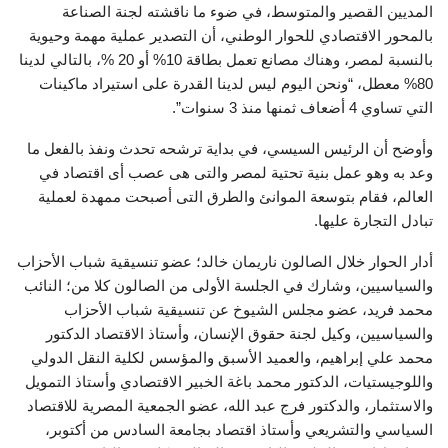
المديين القصير والمتوسط، في ضوء ما ناقشته لجنة الصناعة
بالمحور الاقتصادي للحوار الوطني، أن التصدير عملية مهمة وحيوية
بالنسبة لمصر، وهناك مصانع تعمل بطاقة 10% أو 20 %، بالتالي لدينا
80% معطل، “ونحن اليوم ليس لدينا القدرة على استيراد ماكينات
التي تساوي 4 أضعاف ثمنها منذ 3 سنوات”.
وأوضح أن الرئيس السيسي، في بداية ترشحه تحدث ونفذ بالفعل ما
وعد به وهو عمل بنية تحتية لمصر والتى هى عصب أى اقتصاد في
العالم، فقام بتوسعة الموانئ والطرق التى أصبحت ممهدة لعملية
تبادل التجارة عليها.
أدار الحوار خلال الصالون ناريمان خالد؛ عضو تنسيقية شباب الأحزاب
والسياسيين، وشارك في الجلسة الأولى من الصالون كلا من؛ النائب
محمد فريد، عضو مجلس الشيوخ عن تنسيقية شباب الأحزاب
والسياسيين، وكيل لجنة حقوق الإنسان، وأستاذ الاقتصاد الدكتور
محمد علي إبراهيم، والعميد الأسبق والمؤسس لكلية النقل الدولي
واللوجيستيات، الدكتور محمد باغة الخبير الاقتصادي وأستاذ التمويل
والاستثمار، والدكتور فرج عبد الله، عضو الجمعية المصرية للاقتصاد
السياسي والتشريعي وأستاذ اقتصاد بجامعة السادس من أكتوبر،