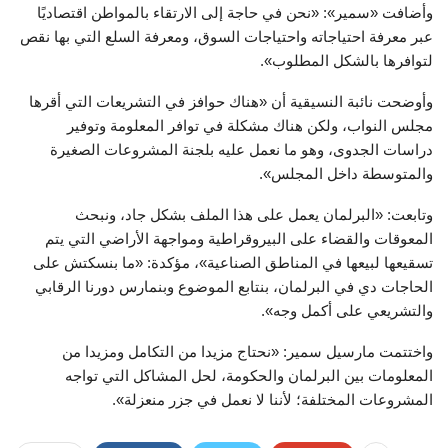
وأضافت «سمير»: «نحن في حاجة إلى الارتقاء بالمواطن اقتصاديًا
عبر معرفة احتياجاته واحتياجات السوق، ومعرفة السلع التي بها نقص
لتوافرها بالشكل المطلوب».
وأوضحت نائبة النسيقية أن «هناك حوافز في التشريعات التي أقرها
مجلس النواب، ولكن هناك مشكلة في توافر المعلومة وتوفير
دراسات الجدوى، وهو ما نعمل عليه بلجنة المشروعات الصغيرة
والمتوسطة داخل المجلس».
وتابعت: «البرلمان يعمل على هذا الملف بشكل جاد، ونبحث
المعوقات والقضاء على البيروقراطية ومواجهة الأراضي التي يتم
تسقيعها لبيعها في المناطق الصناعية»، مؤكدة: «ما بنسكتش على
الحاجات دي في البرلمان، بنتابع الموضوع وبنمارس دورنا الرقابي
والتشريعي على أكمل وجه».
واختتمت مارسيل سمير: «نحتاج مزيدا من التكامل ومزيدا من
المعلومات بين البرلمان والحكومة، لحل المشاكل التي تواجه
المشروعات المختلفة؛ لأننا لا نعمل في جزر منعزلة».