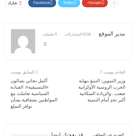
Facebook
Twitter
Google+
شارك
مدير الموقع
5236 المشاركات
0 تعليقات
القادم بوست
السابق بوست
وزير التموين: التنبؤ بنهاية
أكمل نجاتي بصالون
الحرب الروسية الأوكرانية
«التنسيقية»: القيادة
صعب.. والزيادة السكانية
السياسية تعاملت مع
أكبر تحدِ أمام التنمية
المواطنين بشفافية بشأن
توافر السلع
قد يعجبك ايضا
المزيد عن المؤلف