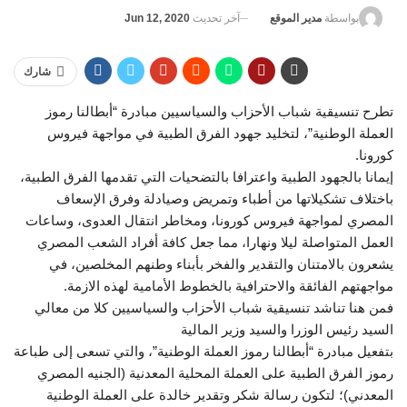
آخر تحديث
Jun 12, 2020
بواسطة
مدير الموقع
شارك
تطرح تنسيقية شباب الأحزاب والسياسيين مبادرة “أبطالنا رموز
العملة الوطنية”، لتخليد جهود الفرق الطبية في مواجهة فيروس
كورونا.
إيمانا بالجهود الطبية واعترافا بالتضحيات التي تقدمها الفرق الطبية،
باختلاف تشكيلاتها من أطباء وتمريض وصيادلة وفرق الإسعاف
المصري لمواجهة فيروس كورونا، ومخاطر انتقال العدوى، وساعات
العمل المتواصلة ليلا ونهارا، مما جعل كافة أفراد الشعب المصري
يشعرون بالامتنان والتقدير والفخر بأبناء وطنهم المخلصين، في
مواجهتهم الفائقة والاحترافية بالخطوط الأمامية لهذه الازمة.
فمن هنا تناشد تنسيقية شباب الأحزاب والسياسيين كلا من معالي
السيد رئيس الوزرا والسيد وزير المالية
بتفعيل مبادرة “أبطالنا رموز العملة الوطنية”، والتي تسعى إلى طباعة
رموز الفرق الطبية على العملة المحلية المعدنية (الجنيه المصري
المعدني)؛ لتكون رسالة شكر وتقدير خالدة على العملة الوطنية