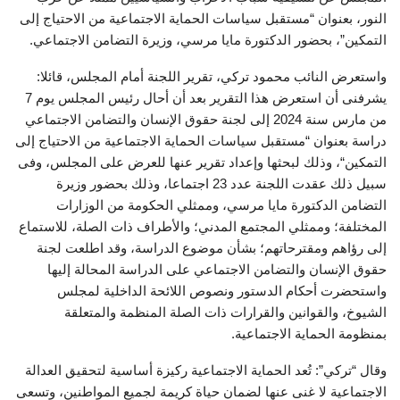
النور، بعنوان “مستقبل سياسات الحماية الاجتماعية من الاحتياج إلى
التمكين”، بحضور الدكتورة مايا مرسي، وزيرة التضامن الاجتماعي.
واستعرض النائب محمود تركي، تقرير اللجنة أمام المجلس، قائلا:
يشرفنى أن استعرض هذا التقرير بعد أن أحال رئيس المجلس يوم 7
من مارس سنة 2024 إلى لجنة حقوق الإنسان والتضامن الاجتماعي
دراسة بعنوان “مستقبل سياسات الحماية الاجتماعية من الاحتياج إلى
التمكين“، وذلك لبحثها وإعداد تقرير عنها للعرض على المجلس، وفى
سبيل ذلك عقدت اللجنة عدد 23 اجتماعا، وذلك بحضور وزيرة
التضامن الدكتورة مايا مرسي، وممثلي الحكومة من الوزارات
المختلفة؛ وممثلي المجتمع المدني؛ والأطراف ذات الصلة، للاستماع
إلى رؤاهم ومقترحاتهم؛ بشأن موضوع الدراسة، وقد اطلعت لجنة
حقوق الإنسان والتضامن الاجتماعي على الدراسة المحالة إليها
واستحضرت أحكام الدستور ونصوص اللائحة الداخلية لمجلس
الشيوخ، والقوانين والقرارات ذات الصلة المنظمة والمتعلقة
بمنظومة الحماية الاجتماعية.
وقال “تركي”: تُعد الحماية الاجتماعية ركيزة أساسية لتحقيق العدالة
الاجتماعية لا غنى عنها لضمان حياة كريمة لجميع المواطنين، وتسعى