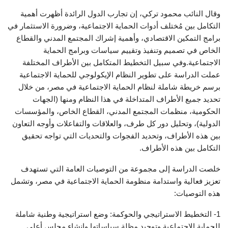
وقال النائب محمود تركي، إن تجارب الدول الرائدة أظهرت أهمية
التكامل بين مُختلف أدوات الحماية الاجتماعية، وضرورة الاستثمار في
برامج التمكين الاقتصادي، وأهمية إشراك المجتمع المدني والقطاع
الخاص في تصميم وتنفيذ وتقييم سياسات وبرامج الحماية
الاجتماعية.وفي سبيل التخطيط المتكامل بين الأطراف المختلفة
عملت الدراسة على تطوير النظام الإيكولوجي للحماية الاجتماعية
برسم خريطة شاملة لنظام الحماية الاجتماعية في مصر، من خلال
تحديد جميع الأطراف المتداخلة في هذا النظام ومنها (الجهات
الحكومية، منظمات المجتمع المدني، القطاع الخاص، والمؤسسات
الدولية)، وتحليل دور كل طرف، والعلاقات والتفاعلات وأوجه التعاون
بين هذه الأطراف، وتحديد الفجوات والتحديات التي تواجه تحقيق
التكامل بين هذه الأطراف.
خلصت الدراسة إلى مجموعة من التوصيات العامة التي تستهدف
تعزيز فعالية واستدامة منظومة الحماية الاجتماعية في مصر، وتشمل
هذه التوصيات:
1- التخطيط الاستراتيجي والحوكمة: وضع استراتيجية وطنية شاملة
للحماية الاجتماعية وتوحيد مظلة سياساتها وإنشاء مجلس أعلى