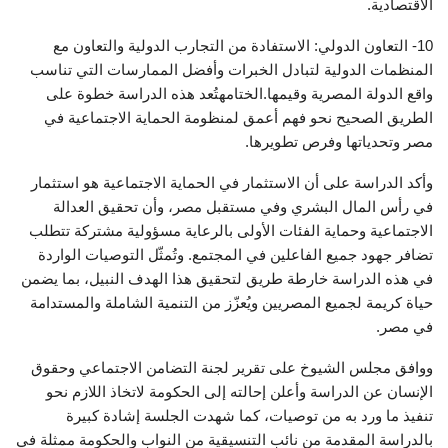
الاقتصادية.
10- التعاون الدولي: الاستفادة من التجارب الدولية والتعاون مع
المنظمات الدولية لتبادل الخبرات وأفضل الممارسات التي تناسب
واقع الدولة المصرية وقيمها.الختامهتُعد هذه الدراسة خطوة على
الطريق الصحيح نحو فهم أعمق لمنظومة الحماية الاجتماعية في
مصر وتحدياتها وفرص تطويرها.
وأكد الدراسة على أن الاستثمار في الحماية الاجتماعية هو استثمار
في رأس المال البشري وفي مستقبل مصر، وأن تحقيق العدالة
الاجتماعية وحماية الفئات الأولى بالرعاية مسؤولية مشتركة تتطلب
تضافر جهود جميع الفاعلين في المجتمع. وتُمثّل التوصيات الواردة
في هذه الدراسة خارطة طريق لتحقيق هذا الهدف النبيل، بما يضمن
حياة كريمة لجميع المصريين ويُعزّز من التنمية الشاملة والمستدامة
في مصر.
ووافق مجلس الشيوخ على تقرير لجنة التضامن الاجتماعي وحقوق
الإنسان عن الدراسة وأعلن إحالته إلى الحكومة لاتخاذ اللازم نحو
تنفيذ ما ورد به من توصيات، كما شهدت الجلسة إشادة كبيرة
بالدراسة المقدمة من نائب التنسيقية من النواب والحكومة ممثلة في