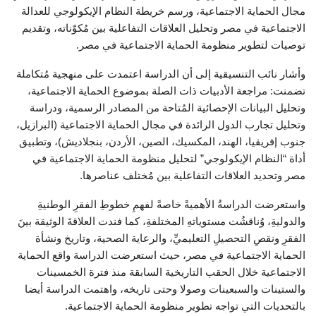
مجال الحماية الاجتماعية، ورسم خريطة النظام الإيكولوجي للعدالة
الاجتماعية في مصر وتحليل العلاقات التفاعلية بين مُكوّناته، وتقديم
توصيات لتطوير منظومة الحماية الاجتماعية في مصر.
وأشار نائب التنسيقية إلى أن الدراسة اعتمدت على منهجية مُتكاملة
تضمنت: مراجعة الأدبيات ذات الصلة بموضوع الحماية الاجتماعية،
وتحليل البيانات الإحصائية المُتاحة من المصادر الرسمية، ودراسة
وتحليل تجارب الدول الرائدة في مجال الحماية الاجتماعية (البرازيل،
جنوب إفريقيا، الهند، المكسيك، الصين، الأردن، بنجلاديش)، وتطبيق
أداة “النظام الإيكولوجي” لتحليل منظومة الحماية الاجتماعية في
مصر وتحديد العلاقات التفاعلية بين مُختلف عناصرها.
واستعرضت الدراسةُ الأهميةً خاصةً لفهمِ خطوطِ الفقرِ الوطنيةِ
والدوليةِ، وُناقشُت مستوياتهِ المختلفةِ، كما فندت العلاقةَ الوثيقة بينَ
الفقرِ ونقصِ التحصيلِ التعليميِّ، والرعاية الصحية، وتاريخ ونشأة
الحماية الاجتماعية في مصر، حيث استعرضت الدراسة واقع الحماية
الاجتماعية خلال الحقب التاريخية السابقة منذ فترة الخمسينات
والستينات والسبعينات وصولا وحتى تاريخه، واهتمت الدراسة أيضا
بالتحديات التي تواجه تطوير منظومة الحماية الاجتماعية.