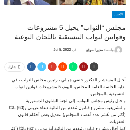
الأخبار
مجلس “النواب” يحيل 5 مشروعات
وقوانين لنواب التنسيقية باللجان النوعية
في
Jul 5, 2022
بواسطة
مدير الموقع
شارك
أحال المستشار الدكتور حنفي جبالي ، رئيس مجلس النواب ، في
بداية الجلسة العامة للمجلس، اليوم، 5 مشروعات قوانين لنواب
التنسيقية بالمجلس.
واحال رئيس مجلس النواب، إلى لجنة الشئون الدستورية
والتشريعية، مشروع قـانون مُقدم من النائبة دعاء عريبي و(60) نائبًا
(أكثر من عُشر عدد أعضاء المجلس) بتعديل بعض أحكام قانون
العقوبات.
كما أحال مشروع قـانون مُقدم من النائبة آية مدني و(60) نائبًا (أكثر