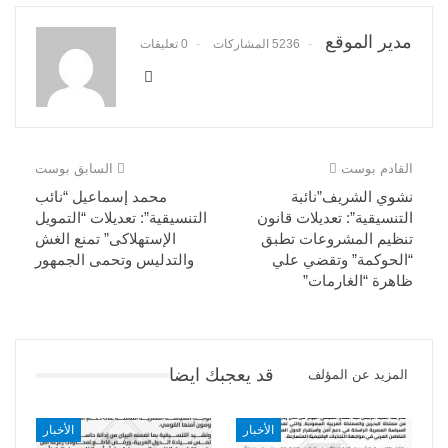
مدير الموقع
5236 المشاركات
0 تعليقات
القادم بوست
السابق بوست
نشوي الشريف”نائبة
محمد إسماعيل “نائب
التنسيقية”: تعديلات قانون
التنسيقية”: تعديلات “التمويل
تنظيم المشروعات تطبق
الإستهلاكى” تمنع الغش
“الحوكمة” وتقضي علي
والتدليس وتحمى الجمهور
ظاهرة “الغارمات”
قد يعجبك ايضا
المزيد عن المؤلف
الأخبار
الأخبار