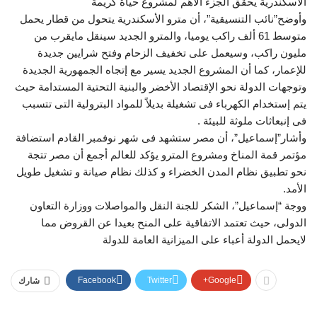
الأسكندرية يحقق الجزء الأهم لمشروع حياة كريمة
وأوضح”نائب التنسيقية”، أن مترو الأسكندرية يتحول من قطار يحمل
متوسط 61 ألف راكب يوميا، والمترو الجديد سينقل مايقرب من
مليون راكب، وسيعمل على تخفيف الزحام وفتح شرايين جديدة
للإعمار، كما أن المشروع الجديد يسير مع إتجاه الجمهورية الجديدة
وتوجهات الدولة نحو الإقتصاد الأخضر والبنية التحتية المستدامة حيث
يتم إستخدام الكهرباء فى تشغيلة بديلاً للمواد البترولية التى تتسبب
فى إنبعاثات ملوثة للبيئة .
وأشار”إسماعيل”، أن مصر ستشهد فى شهر نوفمبر القادم استضافة
مؤتمر قمة المناخ ومشروع المترو يؤكد للعالم أجمع أن مصر تتجة
نحو تطبيق نظام المدن الخضراء و كذلك نظام صيانة و تشغيل طويل
الأمد.
ووجة “إسماعيل”، الشكر للجنة النقل والمواصلات ووزارة التعاون
الدولى، حيث تعتمد الاتفاقية على المنح بعيدا عن القروض مما
لايحمل الدولة أعباء على الميزانية العامة للدولة
Facebook
Twitter
Google+
شارك