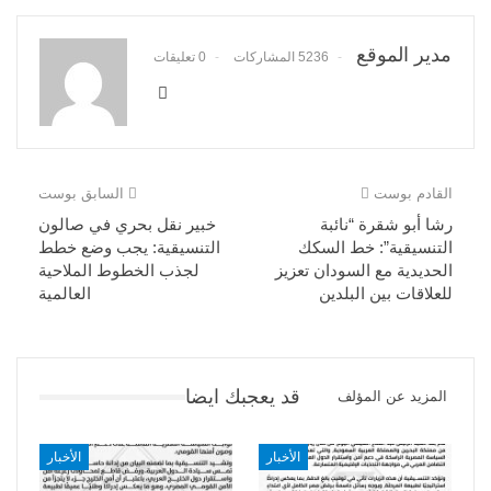
مدير الموقع
5236 المشاركات
0 تعليقات
القادم بوست
السابق بوست
رشا أبو شقرة “نائبة
خبير نقل بحري في صالون
التنسيقية”: خط السكك
التنسيقية: يجب وضع خطط
الحديدية مع السودان تعزيز
لجذب الخطوط الملاحية
للعلاقات بين البلدين
العالمية
قد يعجبك ايضا
المزيد عن المؤلف
الأخبار
الأخبار