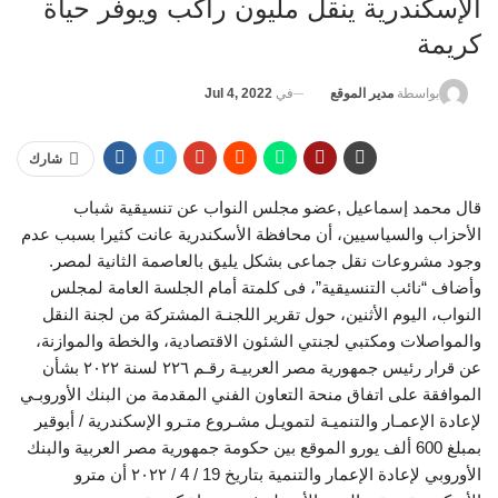
الإسكندرية ينقل مليون راكب ويوفر حياة
كريمة
في
Jul 4, 2022
بواسطة
مدير الموقع
شارك
قال محمد إسماعيل ,عضو مجلس النواب عن تنسيقية شباب
الأحزاب والسياسيين، أن محافظة الأسكندرية عانت كثيرا بسبب عدم
وجود مشروعات نقل جماعى بشكل يليق بالعاصمة الثانية لمصر.
وأضاف “نائب التنسيقية”، فى كلمتة أمام الجلسة العامة لمجلس
النواب، اليوم الأثنين، حول تقرير اللجنـة المشتركة من لجنة النقل
والمواصلات ومكتبي لجنتي الشئون الاقتصادية، والخطة والموازنة،
عن قرار رئيس جمهورية مصر العربيـة رقـم ٢٢٦ لسنة ٢٠٢٢ بشأن
الموافقة على اتفاق منحة التعاون الفني المقدمة من البنك الأوروبـي
لإعادة الإعمـار والتنميـة لتمويـل مشـروع متـرو الإسكندرية / أبوقير
بمبلغ 600 ألف يورو الموقع بين حكومة جمهورية مصر العربية والبنك
الأوروبي لإعادة الإعمار والتنمية بتاريخ 19 / 4 / ۲۰۲۲ أن مترو