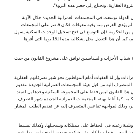
روة العقارية، ونحتاج إلى حصر هذه الثروة”.
 الدولة توسعت فى المجتمعات العمرانية الجديدة خلال الآونة
ائم لم يؤدى الغرض منه وفيه معوقات فكان قاصر على المجمعات
قدم من الحكومة فإن التوسع فى فتح تسجيل الوحدات السكنية يسهل
على المواطنين فى المجتمعات العمرانية لإشهار عقاراتهم، كما أن هذا التعديل يحل إشكالية مدة الـ15 يوما التى أقرها
يقية شباب الأحزاب والسياسيين نوافق على مشروع القانون من حيث
ءات وإزالة العقبات أمام المواطنين نحو شهر تصرفاتهم العقارية
م المتصرف إليه من قبل هيئة المجتمعات العمرانية الجديدة بتقديم
ي هذا القانون ليس فقط على المجموعة السكنية وحدها بل لتمتد
ية، كما أناط بهيئة المجتمعات العمرانية الجديدة شهر التصرف
غير، وذلك لمواجهة تقاعس المتصرف إليه عن تقديم الطلب المشار
لبية رغبته في الحفاظ على ممتلكاته وتسجيلها، وكذلك تبسيط
 دون المضي فيها مما كان مثار شكوى جمهور المتعاملين، بما يؤدي