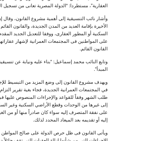
العقارية”، مستطردا: “الدولة المصرية تعانى من تسجيل الث
وأشار نائب التنسيقية إلى أهمية مشروع القانون، وقال إن
الأخيرة بإقامة العديد من المدن الجديدة، والقانون الق
السكنية أو المطور العقارى، ووفقا للتعديل الجديد الم
القانون القائم.
وتابع النائب محمد إسماعيل: “بناء عليه ونيابة عن تنس
المبدأ”.
ويهدف مشروع القانون إلى وضع المزيد من التبسيط للإجرا
في المجتمعات العمرانية الجديدة، فجاء بغية تقرير التزا
طلب الشهر وفقاً للقواعد والإجراءات المنصوص عليها ف
إلى غيرها من الوحدات وقطع الأراضي السكنية وغير السكن
على نفقة المتصرف إليه سواء كان صادراً منها أو من ال
إليه أو تقديمه بعد الميعاد المحدد لذلك.
ويأتى القانون فى ظل حرص الدولة على صالح المواطن وت
الإجراءات التي من شأنها إزالة العقبات التي تقف حائلاً