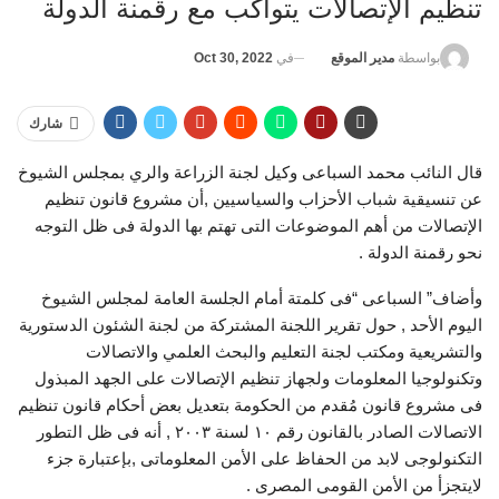
تنظيم الإتصالات يتواكب مع رقمنة الدولة
في
Oct 30, 2022
بواسطة
مدير الموقع
شارك
قال النائب محمد السباعى وكيل لجنة الزراعة والري بمجلس الشيوخ
عن تنسيقية شباب الأحزاب والسياسيين ,أن مشروع قانون تنظيم
الإتصالات من أهم الموضوعات التى تهتم بها الدولة فى ظل التوجه
نحو رقمنة الدولة .
وأضاف” السباعى “فى كلمتة أمام الجلسة العامة لمجلس الشيوخ
اليوم الأحد , حول تقرير اللجنة المشتركة من لجنة الشئون الدستورية
والتشريعية ومكتب لجنة التعليم والبحث العلمي والاتصالات
وتكنولوجيا المعلومات ولجهاز تنظيم الإتصالات على الجهد المبذول
فى مشروع قانون مُقدم من الحكومة بتعديل بعض أحكام قانون تنظيم
الاتصالات الصادر بالقانون رقم ١٠ لسنة ٢٠٠٣ , أنه فى ظل التطور
التكنولوجى لابد من الحفاظ على الأمن المعلوماتى ,بإعتبارة جزء
لايتجزأ من الأمن القومى المصرى .