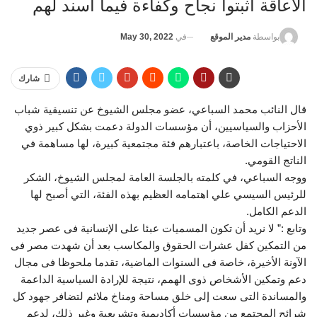
الاعاقة اثبتوا نجاح وكفاءة فيما اسند لهم
في
May 30, 2022
بواسطة
مدير الموقع
شارك
قال النائب محمد السباعي، عضو مجلس الشيوخ عن تنسيقية شباب
الأحزاب والسياسيين، أن مؤسسات الدولة دعمت بشكل كبير ذوي
الاحتياجات الخاصة، باعتبارهم فئة مجتمعية كبيرة، لها مساهمة في
الناتج القومي.
ووجه السباعي، في كلمته بالجلسة العامة لمجلس الشيوخ، الشكر
للرئيس السيسي علي اهتمامه العظيم بهذه الفئة، التي أصبح لها
الدعم الكامل.
وتابع :” لا نريد أن تكون المسميات عبئا على الإنسانية فى عصر جديد
من التمكين كفل عشرات الحقوق والمكاسب بعد أن شهدت مصر فى
الآونة الأخيرة، خاصة فى السنوات الماضية، تقدما ملحوظا فى مجال
دعم وتمكين الأشخاص ذوى الهمم، نتيجة للإرادة السياسية الداعمة
والمساندة التى سعت إلى خلق مساحة ومناخ ملائم لتضافر جهود كل
شرائح المجتمع من مؤسسات أكاديمية وتشريعية وغير ذلك، لدعم