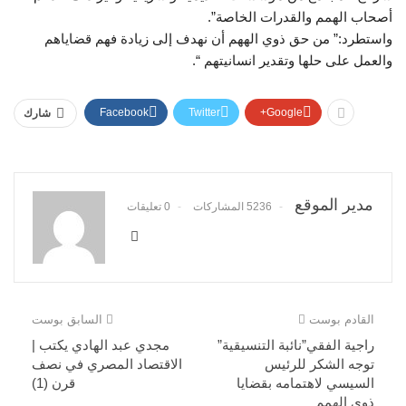
أصحاب الهمم والقدرات الخاصة”.
واستطرد:” من حق ذوي الههم أن نهدف إلى زيادة فهم قضاياهم
والعمل على حلها وتقدير انسانيتهم “.
Facebook
Twitter
Google+
شارك
مدير الموقع
5236 المشاركات
0 تعليقات
القادم بوست
السابق بوست
راجية الفقي”نائبة التنسيقية”
مجدي عبد الهادي يكتب |
توجه الشكر للرئيس
الاقتصاد المصري في نصف
السيسي لاهتمامه بقضايا
قرن (1)
ذوي الهمم