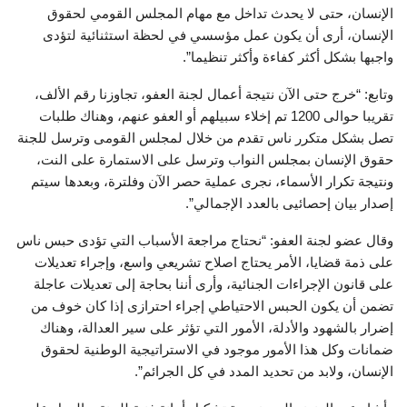
الإنسان، حتى لا يحدث تداخل مع مهام المجلس القومي لحقوق
الإنسان، أرى أن يكون عمل مؤسسي في لحظة استثنائية لتؤدى
واجبها بشكل أكثر كفاءة وأكثر تنظيما”.
وتابع: “خرج حتى الآن نتيجة أعمال لجنة العفو، تجاوزنا رقم الألف،
تقريبا حوالى 1200 تم إخلاء سبيلهم أو العفو عنهم، وهناك طلبات
تصل بشكل متكرر ناس تقدم من خلال لمجلس القومى وترسل للجنة
حقوق الإنسان بمجلس النواب وترسل على الاستمارة على النت،
ونتيجة تكرار الأسماء، نجرى عملية حصر الآن وفلترة، وبعدها سيتم
إصدار بيان إحصائيى بالعدد الإجمالي”.
وقال عضو لجنة العفو: “نحتاج مراجعة الأسباب التي تؤدى حبس ناس
على ذمة قضايا، الأمر يحتاج اصلاح تشريعي واسع، وإجراء تعديلات
على قانون الإجراءات الجنائية، وأرى أننا بحاجة إلى تعديلات عاجلة
تضمن أن يكون الحبس الاحتياطي إجراء احترازى إذا كان خوف من
إضرار بالشهود والأدلة، الأمور التي تؤثر على سير العدالة، وهناك
ضمانات وكل هذا الأمور موجود في الاستراتيجية الوطنية لحقوق
الإنسان، ولابد من تحديد المدد في كل الجرائم”.