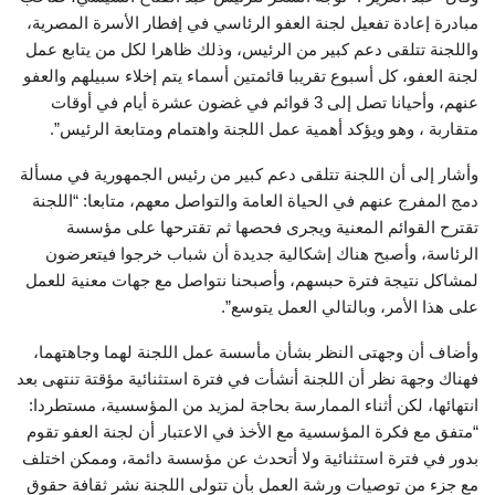
مبادرة إعادة تفعيل لجنة العفو الرئاسي في إفطار الأسرة المصرية،
واللجنة تتلقى دعم كبير من الرئيس، وذلك ظاهرا لكل من يتابع عمل
لجنة العفو، كل أسبوع تقريبا قائمتين أسماء يتم إخلاء سبيلهم والعفو
عنهم، وأحيانا تصل إلى 3 قوائم في غضون عشرة أيام في أوقات
متقاربة ، وهو ويؤكد أهمية عمل اللجنة واهتمام ومتابعة الرئيس”.
وأشار إلى أن اللجنة تتلقى دعم كبير من رئيس الجمهورية في مسألة
دمج المفرج عنهم في الحياة العامة والتواصل معهم، متابعا: “اللجنة
تقترح القوائم المعنية ويجرى فحصها ثم تقترحها على مؤسسة
الرئاسة، وأصبح هناك إشكالية جديدة أن شباب خرجوا فيتعرضون
لمشاكل نتيجة فترة حبسهم، وأصبحنا نتواصل مع جهات معنية للعمل
على هذا الأمر، وبالتالي العمل يتوسع”.
وأضاف أن وجهتى النظر بشأن مأسسة عمل اللجنة لهما وجاهتهما،
فهناك وجهة نظر أن اللجنة أنشأت في فترة استثنائية مؤقتة تنتهى بعد
انتهائها، لكن أثناء الممارسة بحاجة لمزيد من المؤسسية، مستطردا:
“متفق مع فكرة المؤسسية مع الأخذ في الاعتبار أن لجنة العفو تقوم
بدور في فترة استثنائية ولا أتحدث عن مؤسسة دائمة، وممكن اختلف
مع جزء من توصيات ورشة العمل بأن تتولى اللجنة نشر ثقافة حقوق