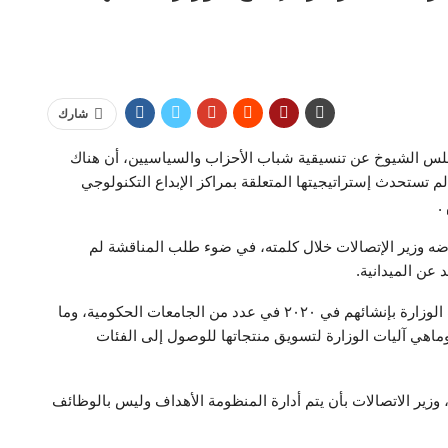
شارك
جلس الشيوخ عن تنسيقية شباب الأحزاب والسياسيين، أن هناك
 لم تستحدث إستراتيجيتها المتعلقة بمراكز الإبداع التكنولوجي
 وزير الإتصالات خلال كلمته، في ضوء طلب المناقشة لم
عن الميدانية.
وتساءل:” ما هي مخرجات ال ٨ مراكز الإبداع، التي قامت الوزارة بإنشائهم في ٢٠٢٠ في عدد من الجامعات الحكومية، وما
 وماهي آليات الوزارة لتسويق منتجاتها للوصول إلى الفئات
ير الاتصالات بأن يتم أدارة المنظومة الأهداف وليس بالوظائف