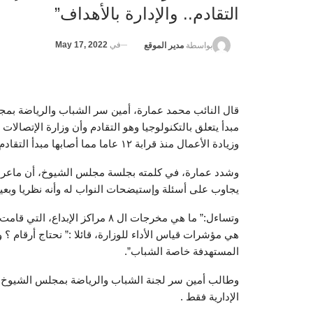
التقادم.. والإدارة بالأهداف”
في
May 17, 2022
بواسطة
مدير الموقع
قال النائب محمد عمارة، أمين سر الشباب والرياضة بم
مبدأ يتعلق بالتكنولوجيا وهو التقادم وأن وزارة الإتصالات
وزيادة الأعمال منذ قرابة ١٢ عاما مما أصابها مبدأ التقادم .
وشدد عمارة، في كلمته بجلسة مجلس الشيوخ، أن ماعرضه
يجاوب على أسئلة وإستيضحات النواب له وأنه نظريا وبعيد 
هي مؤشرات قياس الأداء للوزارة، قائلا :” نحتاج أرقام ؟
المستهدفة خاصة الشباب”.
وطالب أمين سر لجنة الشباب والرياضة بمجلس الشيوخ، وز
الإدارية فقط .