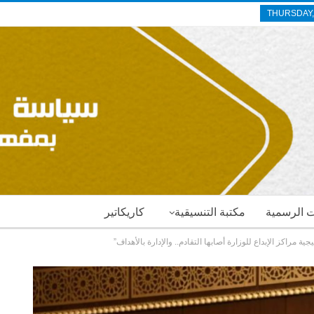
THURSDAY,
ات الرسمية
مكتبة التنسيقية
كاريكاتير
ية مراكز الإبداع للوزارة أصابها التقادم.. والإدارة بالأهداف”