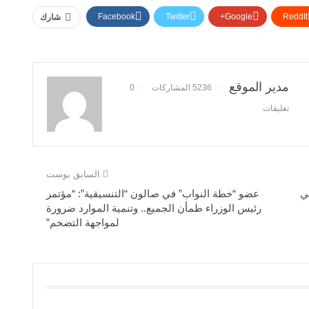
Facebook
Twitter
Google+
ReddIt
شارك
مدير الموقع
5236 المشاركات
0
تعليقات
السابق بوست
ي
عضو “خطة النواب” في صالون “التنسيقية”: “مؤتمر
رئيس الوزراء طمأن الجميع.. وتنمية الموارد ضرورة
لمواجهة التضخم”