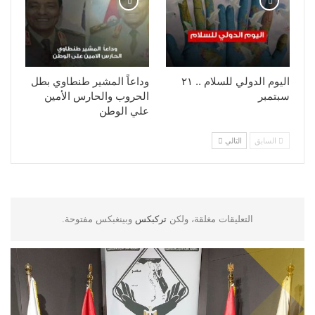
اليوم الدولي للسلام .. ٢١
وداعاً المشير طنطاوي بطل
سبتمبر
الحروب والحارس الأمين
علي الوطن
السابق
التالي
التعليقات مغلقة، ولكن
تركبكس
وبينغبكس مفتوحة.