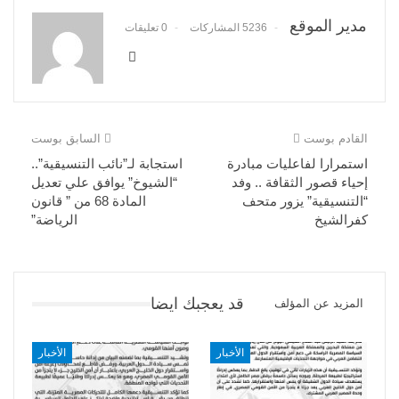
مدير الموقع
5236 المشاركات
0 تعليقات
القادم بوست
السابق بوست
استمرارا لفاعليات مبادرة
استجابة لـ”نائب التنسيقية”..
إحياء قصور الثقافة .. وفد
“الشيوخ” يوافق علي تعديل
“التنسيقية” يزور متحف
المادة 68 من ” قانون
كفرالشيخ
الرياضة”
قد يعجبك ايضا
المزيد عن المؤلف
الأخبار
الأخبار