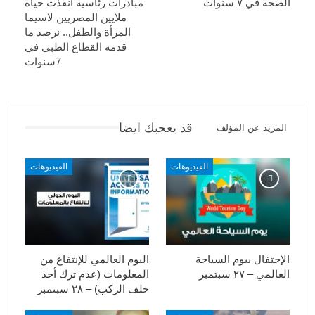
الصحة في ٧ سنوات
مبادرات رئاسية أنقذت حياة
ملايين المصريين لاسيما
المرأة والطفل.. نرصد ما
قدمه القطاع الطبي في
7سنوات
قد يعجبك ايضا
المزيد عن المؤلف
الفيديوهات
الفيديوهات
الإحتفال بيوم السياحة
اليوم العالمي للإنتفاع من
العالمي – ٢٧ سبتمبر
المعلومات (عدم ترك أحد
خلف الركب) – ٢٨ سبتمبر