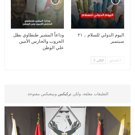
اليوم الدولي للسلام .. ٢١
وداعاً المشير طنطاوي بطل
سبتمبر
الحروب والحارس الأمين
علي الوطن
السابق
التالي
التعليقات مغلقة، ولكن
تركبكس
وبينغبكس مفتوحة.