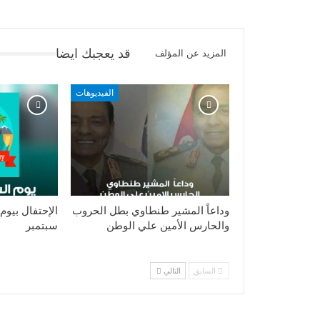
قد يعجبك ايضا
المزيد عن المؤلف
الفيديوهات
وداعاً المشير طنطاوي بطل الحروب
والحارس الأمين علي الوطن
سبتمبر
السابق
التالي