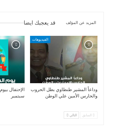
قد يعجبك ايضا
المزيد عن المؤلف
الفيديوهات
وداعاً المشير طنطاوي بطل الحروب
والحارس الأمين علي الوطن
سبتمبر
السابق
التالي