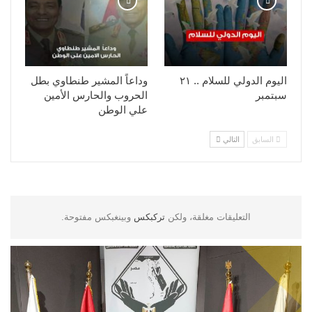
اليوم الدولي للسلام .. ٢١
وداعاً المشير طنطاوي بطل
سبتمبر
الحروب والحارس الأمين
علي الوطن
السابق
التالي
التعليقات مغلقة، ولكن
تركبكس
وبينغبكس مفتوحة.