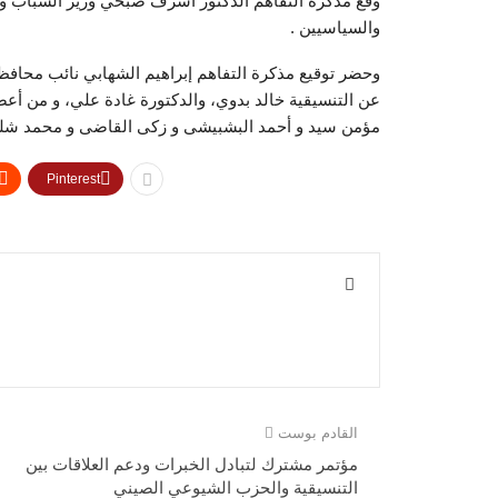
وقع مذكرة التفاهم الدكتور أشرف صبحي وزير الشباب وا
والسياسيين .
وحضر توقيع مذكرة التفاهم إبراهيم الشهابي نائب محاف
عن التنسيقية خالد بدوي، والدكتورة غادة علي، و من أع
مؤمن سيد و أحمد البشبيشى و زكى القاضى و محمد شل
Pinterest
القادم بوست
مؤتمر مشترك لتبادل الخبرات ودعم العلاقات بين
التنسيقية والحزب الشيوعي الصيني