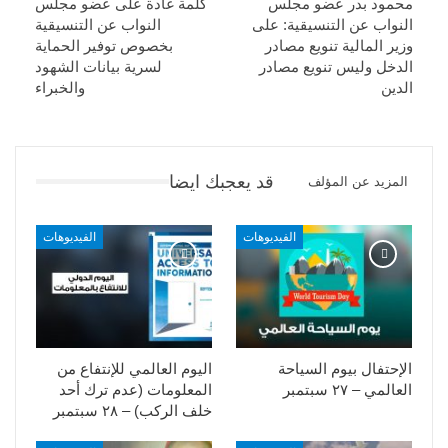
محمود بدر عضو مجلس
كلمة غادة على عضو مجلس
النواب عن التنسيقية: على
النواب عن التنسيقية
وزير المالية تنويع مصادر
بخصوص توفير الحماية
الدخل وليس تنويع مصادر
لسرية بيانات الشهود
الدين
والخبراء
قد يعجبك ايضا
المزيد عن المؤلف
الفيديوهات
الفيديوهات
الإحتفال بيوم السياحة
اليوم العالمي للإنتفاع من
العالمي – ٢٧ سبتمبر
المعلومات (عدم ترك أحد
خلف الركب) – ٢٨ سبتمبر