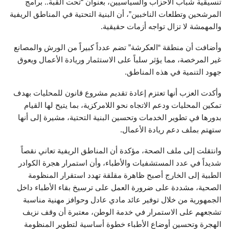
تنسيقية شباب الأحزاب والسياسيين، بعنوان “تحت القبة.. برامج
المرشحين وتطلعات الناخبين”، أن البنية التحتية في المناطق الريفية
والمهمشة لا تزال تواجه أزمات حقيقية.
وأضافت أن منطقة “العكرشة” تضم عدداً كبيراً من الورش والمصانع
غير المرخصة، مما يؤثر سلباً على الاستثمار وريادة الأعمال ويعوق
جهود التنمية في هذه المناطق.
وأكدت العزب أنها تعتزم إعادة تقديم مشروع قانون للمحليات بهدف
تمكين المحليات ودعم الاتجاه نحو اللامركزية، بما يتيح لها القيام
بدورها في تطوير الخدمات وتحسين البنية التحتية، مشيرة إلى أنها
ستهتم بملف دعم ريادة الأعمال.
وانتقلت إلى ملف الصحة، مؤكدة أن المناطق الريفية تعاني نقصاً
شديداً في عدد المستشفيات والأطباء، وأن استمرار هجرة الكوادر
الطبية إلى الخارج أصبح ظاهرة مقلقة تهدد استقرار المنظومة
الصحية، مشددة على ضرورة العمل على ترسيخ بقاء الأطباء داخل
الجمهورية من خلال توفير عائد مادي عادل وحوافز مهنية مناسبة
تشجعهم على الاستمرار في خدمة الوطن، معتبرة أن وقف نزيف
الهجرة وتحسين أوضاع الأطباء خطوة أساسية لتطوير المنظومة