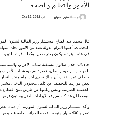
الأجور والتعليم والصحة
في
Oct 29, 2022
بواسطة
مدير الموقع
قال محمد عبد الفتاح، مستشار وزير المالية لشئون الموازن
التحديات، أهمها التزام الدولة بعدد من الأمور تجاه الموا
في هذه البنود سيكون بقدر صغير، وكذلك فوائد الدين، بال
جاء ذلك خلال صالون تنسيقية شباب الأحزاب والسياسيين 
المهندس إبراهيم رمضان، عضو تنسيقية شباب الأحزاب و
وأضاف عبد الفتاح، أن هناك تحدي آخر أمام متخذ القرار ف
بعض مواردها للتخفيف عن كاهل محدودي الدخل، مشيرا إلى
الحصيلة الضريبية وليس زيادتها عن طريق دمج القطاع غ
موضحا أن هذا كله سيرفع الإيرادات الضريبية دون فرض 
وأكد مستشار وزير المالية لشئون الموازنة، أن هناك بعض
تقدر بـ 400 مليار جنيه مستحقة للخزانة العامة عند