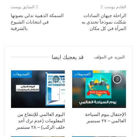
القادم بوست
السابق بوست
الراحلة جيهان السادات
السمكة الذهبية تدلي بصوتها
شكلت نموذجاً تحتذي به
في انتخابات الشيوخ
المرأة في كل مكان
بالشرقية
قد يعجبك ايضا
المزيد عن المؤلف
الفيديوهات
الفيديوهات
الإحتفال بيوم السياحة
اليوم العالمي للإنتفاع من
العالمي – ٢٧ سبتمبر
المعلومات (عدم ترك أحد
خلف الركب) – ٢٨ سبتمبر