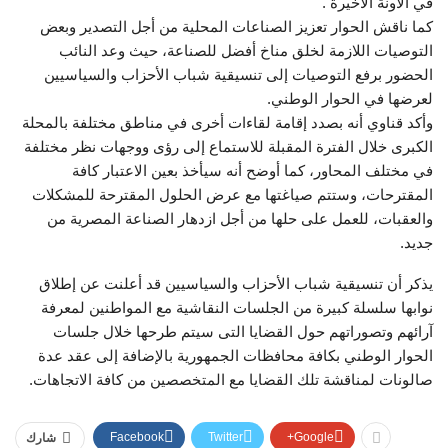
في الأونة الاخيرة .
كما ناقش الحوار تعزيز الصناعات المحلية من أجل التصدير وبعض
التوصيات اللازمة لخلق مناخ أفضل للصناعة، حيث وعد النائب
الحضور برفع التوصيات إلى تنسيقية شباب الأحزاب والسياسيين
لعرضها في الحوار الوطني.
وأكد قناوي أنه بصدد إقامة لقاءات أخرى في مناطق مختلفة بالمحلة
الكبرى خلال الفترة المقبلة للاستماع إلى رؤى ووجهات نظر مختلفة
في مختلف المحاور، كما أوضح أنه سيأخذ بعين الاعتبار كافة
المقترحات، وستتم صياغتها مع عرض الحلول المقترحة للمشكلات
والعقبات، للعمل على حلها من أجل ازدهار الصناعة المصرية من
جديد.
يذكر أن تنسيقية شباب الأحزاب والسياسيين قد أعلنت عن إطلاق
نوابها سلسلة كبيرة من الجلسات النقاشية مع المواطنين لمعرفة
آرائهم وتصوراتهم حول القضايا التى سيتم طرحها خلال جلسات
الحوار الوطني بكافة محافظات الجمهورية بالإضافة إلى عقد عدة
صالونات لمناقشة تلك القضايا مع المتخصصين من كافة الاتجاهات.
Facebook
Twitter
Google+
شارك