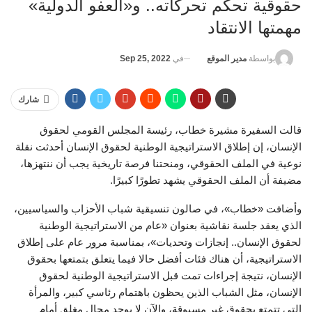
حقوقية تحكم تحركاته.. و«العفو الدولية»
مهمتها الانتقاد
في
Sep 25, 2022
بواسطة
مدير الموقع
شارك
قالت السفيرة مشيرة خطاب، رئيسة المجلس القومي لحقوق
الإنسان، إن إطلاق الاستراتيجية الوطنية لحقوق الإنسان أحدثت نقلة
نوعية في الملف الحقوقي، ومنحتنا فرصة تاريخية يجب أن ننتهزها،
مضيفة أن الملف الحقوقي يشهد تطورًا كبيرًا.
وأضافت «خطاب»، في صالون تنسيقية شباب الأحزاب والسياسيين،
الذي يعقد جلسة نقاشية بعنوان «عام من الاستراتيجية الوطنية
لحقوق الإنسان.. إنجازات وتحديات»، بمناسبة مرور عام على إطلاق
الاستراتيجية، أن هناك فئات أفضل حالا فيما يتعلق بتمتعها بحقوق
الإنسان، نتيجة إجراءات تمت قبل الاستراتيجية الوطنية لحقوق
الإنسان، مثل الشباب الذين يحظون باهتمام رئاسي كبير، والمرأة
التي تتمتع بحقوق غير مسبوقة، والآن لا يوجد مجال مغلق أمام