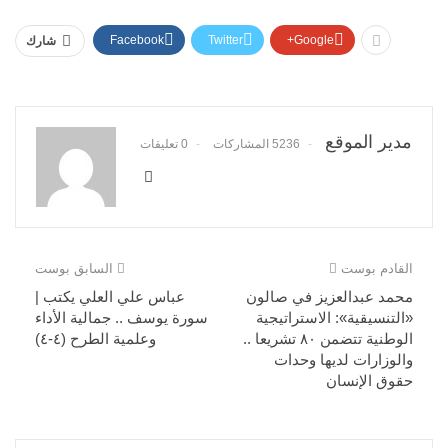
Facebook
Twitter
Google+
شارك
مدير الموقع
5236 المشاركات
0 تعليقات
القادم بوست
السابق بوست
محمد عبدالعزيز في صالون
عباس علي العلي يكتب |
«التنسيقية»: الاستراتيجية
سورة يوسف .. جمالية الأداء
الوطنية تتضمن ٨٠ تشريعا ..
وعلمية الطرح (٤-٤)
والوزارات لديها وحدات
حقوق الإنسان