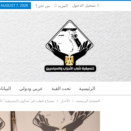
تسجيل الدخول
المزيد
من نحن؟
, AUGUST 7, 2026
الرئيسية
تحت القبة
عربي ودولي
البيان
الصفحة الرئيسية
الأخبار
مصباح قطب فى”صالون التنسيقية”: العدا