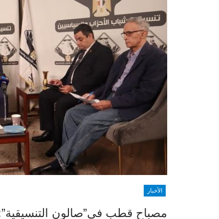
الأخبار
مصباح قطب فى”صالون التنسيقية”: ال