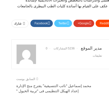
العلمى والدراسات بالتخصص والخبرات الأكاديمية لإساتذة
ى عكف على القيام بها أساتذة كليات الطب البيطرى بالجامعات
Facebook
Twitter
Google+
ReddIt
شارك
مدير الموقع
5236 المشاركات
0
تعليقات
السابق بوست
محمد إسماعيل “نائب التنسيقية” يقترح منح الإدارة
إعداد الهيكل التنظيمى فى “تربية الخيول “