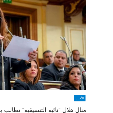
الأخبار
منال هلال “نائبة التنسيقية” تطالب ب