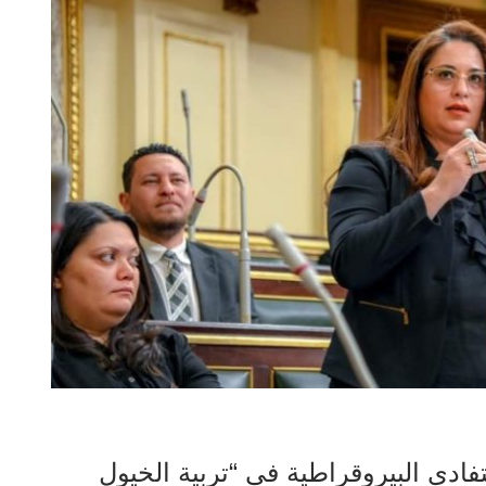
تفادي البيروقراطية فى “تربية الخيول