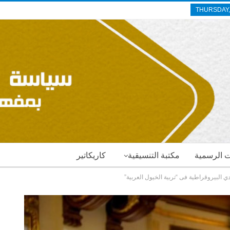
THURSDAY,
ات الرسمية
مكتبة التنسيقية
كاريكاتير
دي البيروقراطية فى “تربية الخيول العربية”