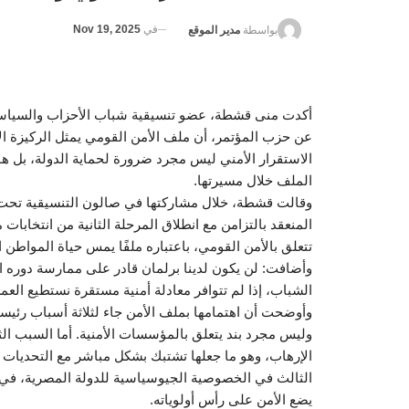
في
Nov 19, 2025
بواسطة
مدير الموقع
أكدت منى قشطة، عضو تنسيقية شباب الأحزاب والسياسي
عن حزب المؤتمر، أن ملف الأمن القومي يمثل الركيزة 
الاستقرار الأمني ليس مجرد ضرورة لحماية الدولة، بل هو
الملف خلال مسيرتها.
وقالت قشطة، خلال مشاركتها في صالون التنسيقية تحت ع
تتعلق بالأمن القومي، باعتباره ملفًا يمس حياة المواطن 
وأضافت: لن يكون لدينا برلمان قادر على ممارسة دوره ا
الشباب، إذا لم تتوافر معادلة أمنية مستقرة نستطيع العمل
وأوضحت أن اهتمامها بملف الأمن جاء لثلاثة أسباب رئيسي
وليس مجرد بند يتعلق بالمؤسسات الأمنية. أما السبب ال
الإرهاب، وهو ما جعلها تشتبك بشكل مباشر مع التحديات 
الثالث في الخصوصية الجيوسياسية للدولة المصرية، في
يضع الأمن على رأس أولوياته.