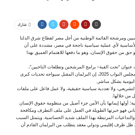
شارك
ين ومرشحة القائمة الوطنية من أجل مصر لقطاع شرق الدلتا
الأساسية لأي عملية سياسية ناجحة في مصر، مشددة على أن
 حق من حقوق الإنسان، وهو ما دفعها للاهتمام العميق بهذا
نوان “تحت القبة– برامج المرشحين وتطلعات الناخبين”،
المنعقد بالتزامن مع انطلاق المرحلة الثانية من انتخابات مجلس النواب 2025، إن البرلمان المقبل سيواجه تحديات كبرى
اليومية بشكل مباشر.
لتشريعي، ولا تعددية سياسية حقيقية، ولا عمل فاعل على ملفات
 من خلالها.
ة؛ أولها إيمانها بأن الأمن جزء أصيل من منظومة حقوق الإنسان
ثاني فهو خبرتها الطويلة في العمل على ملف التطرف ومكافحة
والتداعيات المرتبطة بهذا الملف شديد الحساسية. ويتمثل السبب
 ظل ظرف إقليمي ودولي معقد يتطلب من البرلمان القادم أن