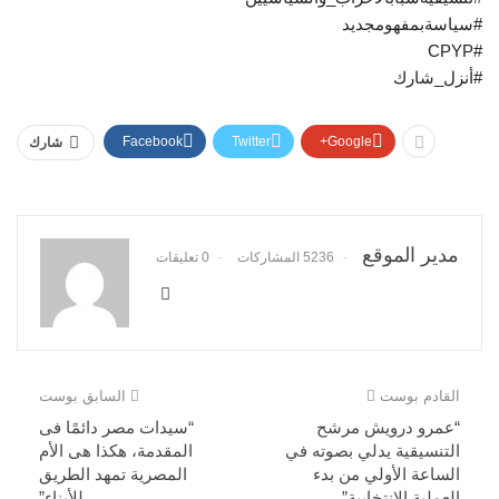
#سياسةبمفهومجديد
#CPYP
#أنزل_شارك
Facebook
Twitter
Google+
شارك
مدير الموقع
5236 المشاركات
0 تعليقات
القادم بوست
السابق بوست
“عمرو درويش مرشح
“سيدات مصر دائمًا فى
التنسيقية يدلي بصوته في
المقدمة، هكذا هى الأم
الساعة الأولي من بدء
المصرية تمهد الطريق
العملية الانتخابية”
للأبناء”