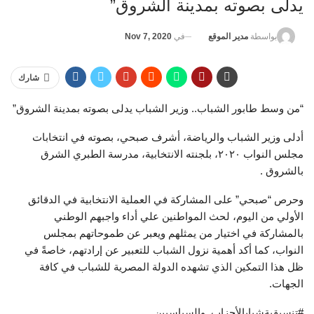
يدلى بصوته بمدينة الشروق”
في
Nov 7, 2020
بواسطة
مدير الموقع
شارك
“من وسط طابور الشباب.. وزير الشباب يدلى بصوته بمدينة الشروق”
أدلى وزير الشباب والرياضة، أشرف صبحي، بصوته في انتخابات
مجلس النواب ٢٠٢٠، بلجنته الانتخابية، مدرسة الطبري الشرق
بالشروق .
وحرص “صبحي” على المشاركة في العملية الانتخابية في الدقائق
الأولي من اليوم، لحث المواطنين علي أداء واجبهم الوطني
بالمشاركة في اختيار من يمثلهم ويعبر عن طموحاتهم بمجلس
النواب، كما أكد أهمية نزول الشباب للتعبير عن إرادتهم، خاصةً في
ظل هذا التمكين الذي تشهده الدولة المصرية للشباب في كافة
الجهات.
#تنسيقيةشبابالأحزاب_والسياسيين