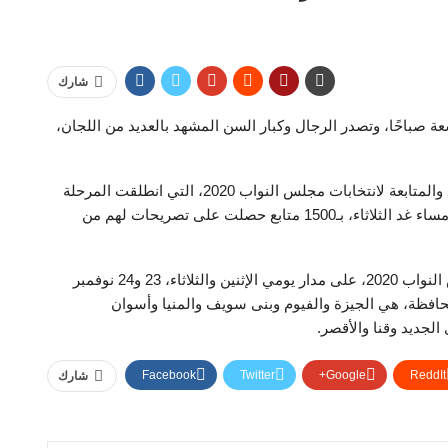
شارك
عة صباحًا، وتصدر الرجال وكبار السن المشهد بالعديد من اللجان،
وبدأت تنسيقية شباب الأحزاب والسياسيين أعمال الرصد والمتابعة لانتخابات مجلس النواب 2020، التي انطلقت المرحلة
الأولى من الجولة الثانية منها اليوم الإثنين، وتستمر حتى مساء غد الثلاثاء، بـ1500 متابع حصلت على تصريحات لهم من
وتجرى المرحلة الأولى من جولة الإعادة بانتخابات مجلس النواب 2020، على مدار يومي الإثنين والثلاثاء، 23 و24 نوفمبر
ري، بداية من الساعة 9 صباحا إلى 9 مساء، في 13 محافظة، هي الجيزة والفيوم وبنى سويف والمنيا وأسوان
لجديد وقنا والأقصر.
Facebook
Twitter
Google+
ReddIt
شارك