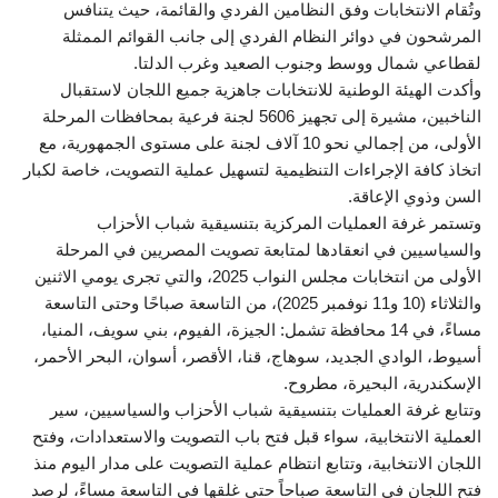
وتُقام الانتخابات وفق النظامين الفردي والقائمة، حيث يتنافس
المرشحون في دوائر النظام الفردي إلى جانب القوائم الممثلة
لقطاعي شمال ووسط وجنوب الصعيد وغرب الدلتا.
وأكدت الهيئة الوطنية للانتخابات جاهزية جميع اللجان لاستقبال
الناخبين، مشيرة إلى تجهيز 5606 لجنة فرعية بمحافظات المرحلة
الأولى، من إجمالي نحو 10 آلاف لجنة على مستوى الجمهورية، مع
اتخاذ كافة الإجراءات التنظيمية لتسهيل عملية التصويت، خاصة لكبار
السن وذوي الإعاقة.
وتستمر غرفة العمليات المركزية بتنسيقية شباب الأحزاب
والسياسيين في انعقادها لمتابعة تصويت المصريين في المرحلة
الأولى من انتخابات مجلس النواب 2025، والتي تجرى يومي الاثنين
والثلاثاء (10 و11 نوفمبر 2025)، من التاسعة صباحًا وحتى التاسعة
مساءً، في 14 محافظة تشمل: الجيزة، الفيوم، بني سويف، المنيا،
أسيوط، الوادي الجديد، سوهاج، قنا، الأقصر، أسوان، البحر الأحمر،
الإسكندرية، البحيرة، مطروح.
وتتابع غرفة العمليات بتنسيقية شباب الأحزاب والسياسيين، سير
العملية الانتخابية، سواء قبل فتح باب التصويت والاستعدادات، وفتح
اللجان الانتخابية، وتتابع انتظام عملية التصويت على مدار اليوم منذ
فتح اللجان في التاسعة صباحاً حتى غلقها في التاسعة مساءً، لرصد