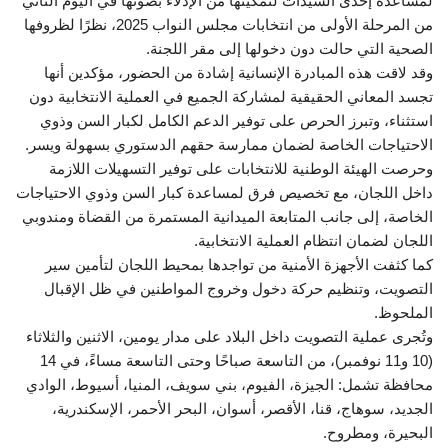
لمساعدة إحدى السيدات لتمكينها من الإدلاء بصوتها في اليوم الثاني
من المرحلة الأولى من انتخابات مجلس النواب 2025، نظرًا لظروفها
الصحية التي حالت دون دخولها إلى مقر اللجنة.
وقد لاقت هذه المبادرة الإنسانية إشادة من الحضور، مؤكدين أنها
تجسد المعاني الحقيقية لمشاركة الجميع في العملية الانتخابية دون
استثناء، وتبرز الحرص على توفير الدعم الكامل لكبار السن وذوي
الاحتياجات الخاصة لضمان ممارسة حقهم الدستوري بسهولة ويسر.
وحرصت الهيئة الوطنية للانتخابات على توفير التسهيلات اللازمة
داخل اللجان، مع تخصيص فرق لمساعدة كبار السن وذوي الاحتياجات
الخاصة، إلى جانب المتابعة الميدانية المستمرة من القضاة ومندوبي
اللجان لضمان انتظام العملية الانتخابية.
كما كثفت الأجهزة الأمنية من تواجدها بمحيط اللجان لتأمين سير
التصويت، وتنظيم حركة دخول وخروج المواطنين في ظل الإقبال
الملحوظ.
وتُجرى عملية التصويت داخل البلاد على مدار يومين، الاثنين والثلاثاء
(10 و11 نوفمبر)، من التاسعة صباحًا وحتى التاسعة مساءً، في 14
محافظة تشمل: الجيزة، الفيوم، بني سويف، المنيا، أسيوط، الوادي
الجديد، سوهاج، قنا، الأقصر، أسوان، البحر الأحمر، الإسكندرية،
البحيرة، ومطروح.