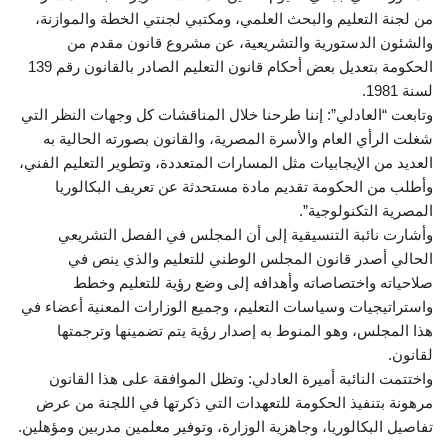
من لجنة التعليم والبحث العلمي، ومكتبي لجنتي الخطة والموازنة،
والشئون الدستورية والتشريعية، عن مشروع قانون مقدم من
الحكومة بتعديل بعض أحكام قانون التعليم الصادر بالقانون رقم 139
لسنة 1981.
وتابعت “العادلي”: إننا طرحنا خلال المناقشات كل وجهات النظر التي
شغلت الرأي العام والأسرة المصرية، والقانون بصورته الحالية به
العديد من الإيجابيات مثل المسارات المتعددة، وتطوير التعليم الفني،
وأطلب من الحكومة تقديم مادة مستحدثة عن تعريف البكالوريا
المصرية التكنولوجية”.
وأشارت نائبة التنسيقية إلى أن المجلس في الفصل التشريعي
الحالي أصدر قانون المجلس الوطني للتعليم والذي ينص في
صلاحياته واختصاصاته وأهدافه إلى وضع رؤية للتعليم وخطط
واستراتيجيات وسياسات التعليم، وجميع الوزارات المعنية أعضاء في
هذا المجلس، وهو المنوط به إصدار رؤية يتم تضمينها وترجمتها
لقانون.
واختتمت النائبة أميرة العادلي: وتظل الموافقة على هذا القانون
مرهونة بتنفيذ الحكومة للتعهدات التي ذكرتها في اللجنة من عرض
تفاصيل البكالوريا، وجاهزية الوزارة، وتوفير معلمين مدربين ومؤهلين.