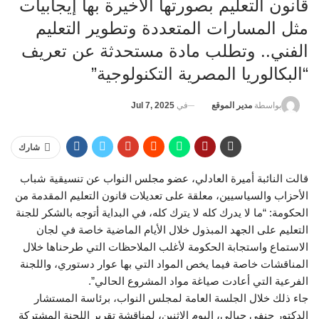
قانون التعليم بصورتها الأخيرة بها إيجابيات
مثل المسارات المتعددة وتطوير التعليم
الفني.. وتطلب مادة مستحدثة عن تعريف
“البكالوريا المصرية التكنولوجية”
في
Jul 7, 2025
بواسطة
مدير الموقع
شارك
قالت النائبة أميرة العادلي، عضو مجلس النواب عن تنسيقية شباب
الأحزاب والسياسيين، معلقة على تعديلات قانون التعليم المقدمة من
الحكومة: “ما لا يدرك كله لا يترك كله، في البداية أتوجه بالشكر للجنة
التعليم على الجهد المبذول خلال الأيام الماضية خاصة في لجان
الاستماع واستجابة الحكومة لأغلب الملاحظات التي طرحناها خلال
المناقشات خاصة فيما يخص المواد التي بها عوار دستوري، واللجنة
الفرعية التي أعادت صياغة مواد المشروع الحالي”.
جاء ذلك خلال الجلسة العامة لمجلس النواب، برئاسة المستشار
الدكتور حنفي جبالي، اليوم الاثنين، لمناقشة تقرير اللجنة المشتركة