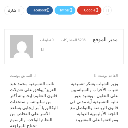
Facebook
Twitter
Google+
شارك
مدير الموقع
5236 المشاركات
0 تعليقات
القادم بوست
السابق بوست
وزير الشباب يشكر تنسيقية
نائب التنسيقية محمد عبد
شباب الأحزاب والسياسيين
العزيز” يوافق على تعديلات
على التعاون.. ويشيد بدور
قانون التعليم: إيجابياته أكثر
نائبة التنسيقية آية مدني في
من سلبياته.. واستحداث
قانون الرياضة والتواصل مع
البكالوريا أمر إيجابي يساعد
اللجنة الأوليمبية الدولية
الأسر على التخلص من
وموافقتها على المشروع
النظام الواحد.. والرسوم
تحتاج للمراجعة