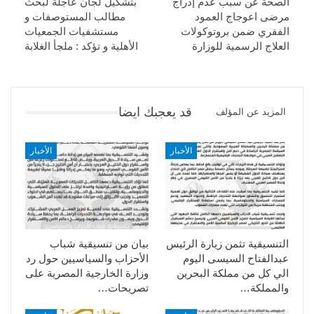
الصحة عن سبب عدم إدراج
بتشكيل لجان عاجلة لبحث
مرضى اعوجاج العمود
مطالب المستوصفات و
الفقري ضمن بروتوكولات
مستشفيات الجمعيات
العلاج الرسمية للوزارة
الأهلية و تؤكد : ملجأ الغلابة
قد يعجبك ايضا
المزيد عن المؤلف
الأخبار
الأخبار
التنسيقية تثمن زيارة الرئيس
بيان من تنسيقية شباب
عبدالفتاح السيسى اليوم
الأحزاب والسياسيين حول رد
الي كل من مملكة البحرين
وزارة الخارجية المصرية على
والمملكة…
تصريحات…