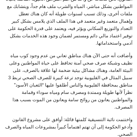
المواطنين بشكل مباشر، المياه والشرب ملف هام جداً، ويتشابك مع
ملفات أخرى، وذلك تسبب لسنوات طويلة أنه كان هناك تعطل
وإهمال متعمد وغير متعمد في هذا الملف الذي يلامس بشكل كبير
التعداد والتوزيع السكاني ويؤثر فيه، ويعتمد على قدرة الحكومة على
توفير اعتماد مالي دائم ومستمر لضمان وجود هذه الخدمات بشكل
آدمي واستخداماتها.
وأضافت أنه حتى الآن هناك مناطق تعاني من عدم وجود كوب مياه
نظيف وشبكة صرف صحي آمنة تحافظ على حياة المواطنين وعلى
البيئة العامة، وهناك مشاكل بيئية ضخمة لها علاقة بالصرف، على
سبيل المثال في القليوبية توجد ترعة كبيرة للصرف الصحي تربط 3
مناطق بمحافظة القليوبية والناس أطلقوا عليها “الثعبان الأسود”
نظراً لأنها طويلة وممتدة ومصرف سام ومياه سوداء وقمامة
والمواطنين يعانون من روائح سامة ويعانون من الموت بسبب هذا
المصرف.
واختتمت نائبة التنسيقية كلمتها قائلة: أوافق على مشروع القانون
وأدعو الحكومة إلى أن تهتم اهتماماً كبيراً بمشروعات المياه والصرف
الصحي.