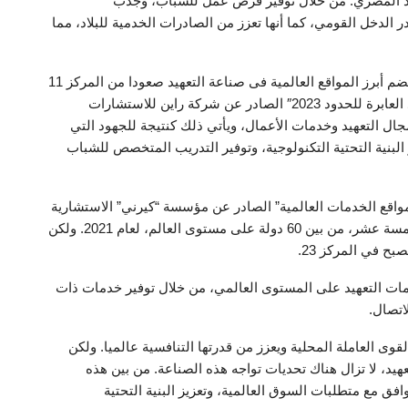
اد المصري. من خلال توفير فرص عمل للشباب، وجذب
 الدخل القومي، كما أنها تعزز من الصادرات الخدمية للبلاد، مما
و قال ” تأتي مصر في المرتبة الثالثة عالميا ضمن قائمة تضم أبرز المواقع العالمية فى صناعة التعهيد صعودا من المركز 11
وفقا لتقرير “مؤشر الثقة فى مواقع تقديم خدمات التعهيد العابرة للحدود 2023″ الصادر عن شركة راين للاستشارات
Ryan Strateg المتخصصة فى مجال التعهيد وخدمات الأعمال، ويأتي ذلك كنتيجة للجهود التي
 البنية التحتية التكنولوجية، وتوفير التدريب المتخصص للشباب
واقع الخدمات العالمية” الصادر عن مؤسسة “كيرني” الاستشارية
العالمية، حيث نجحت مصر في الوصول إلى المرتبة الخامسة عشر، من بين 60 دولة على مستوى العالم، لعام 2021. ولكن
خدمات التعهيد على المستوى العالمي، من خلال توفير خدمات ذات
اتصال.
وى العاملة المحلية ويعزز من قدرتها التنافسية عالميا. ولكن
د، لا تزال هناك تحديات تواجه هذه الصناعة. من بين هذه
وافق مع متطلبات السوق العالمية، وتعزيز البنية التحتية