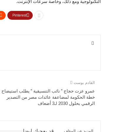
التكنولوجية ومع ذلك، وخاصة سرعات الإنترنت.
Pinterest
القادم بوست
عمرو عزت حجاج ” نائب التنسيقية ” يطلب استيضاح
خطة الحكومة لمضاعفة عائدات مصر من التصدير
الرقمي بحلول 2030 لـ3 أضعاف
قد يعجبك ايضا
المزيد عن المؤلف