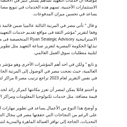
موضحا أن خدمات التعهيد تساهم بشكل كبير في الاقتص
الاستثمارات الأجنبية، تسهم هذه الخدمات في تنويع مصادر
يساعد في تحسين ميزان المدفوعات.
الاستراتيجية ic Advisory
تبذلها الحكومة المصرية لتعزيز صناعة التعهيد مثل تطوير
لتلبية متطلبات سوق العمل العالمي.
و تابع ” ولكن في احد أهم المؤشرات الأخرى وهو مؤشر م
في نفس التقرير لعام 2023 تراجع ترتيب مصر 8 مراكز لتصبح في المركز 23.
و أختتم قائلا يمكن لمصر أن تعزز مكانتها كمركز رائد ل
قيمة مضافة، مثل خدمات تكنولوجيا المعلومات ومراكز ال
و أوضح هذا النوع من الأعمال يساعد في تطوير مهارات الق
على الرغم من النجاحات التي حققتها مصر في مجال التعهي
التحديات، الحاجة إلى توافر العمالة الماهرة والمدربة لتت