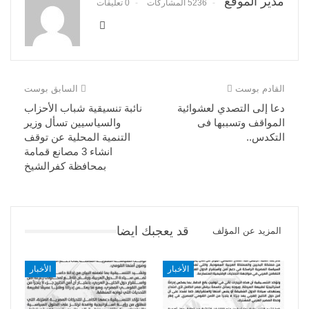
مدير الموقع
5236 المشاركات
0 تعليقات
القادم بوست
السابق بوست
دعا إلى التصدي لعشوائية
نائبة تنسيقية شباب الأحزاب
المواقف وتسببها فى
والسياسيين تسأل وزير
التكدس..
التنمية المحلية عن توقف
انشاء 3 مصانع قمامة
بمحافظة كفرالشيخ
قد يعجبك ايضا
المزيد عن المؤلف
الأخبار
الأخبار