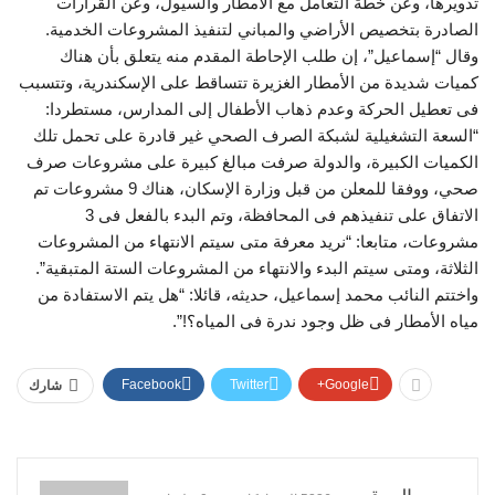
تدويرها، وعن خطة التعامل مع الأمطار والسيول، وعن القرارات
الصادرة بتخصيص الأراضي والمباني لتنفيذ المشروعات الخدمية.
وقال “إسماعيل”، إن طلب الإحاطة المقدم منه يتعلق بأن هناك
كميات شديدة من الأمطار الغزيرة تتساقط على الإسكندرية، وتتسبب
فى تعطيل الحركة وعدم ذهاب الأطفال إلى المدارس، مستطردا:
“السعة التشغيلية لشبكة الصرف الصحي غير قادرة على تحمل تلك
الكميات الكبيرة، والدولة صرفت مبالغ كبيرة على مشروعات صرف
صحي، ووفقا للمعلن من قبل وزارة الإسكان، هناك 9 مشروعات تم
الاتفاق على تنفيذهم فى المحافظة، وتم البدء بالفعل فى 3
مشروعات، متابعا: “نريد معرفة متى سيتم الانتهاء من المشروعات
الثلاثة، ومتى سيتم البدء والانتهاء من المشروعات الستة المتبقية”.
واختتم النائب محمد إسماعيل، حديثه، قائلا: “هل يتم الاستفادة من
مياه الأمطار فى ظل وجود ندرة فى المياه؟!”.
Facebook
Twitter
Google+
شارك