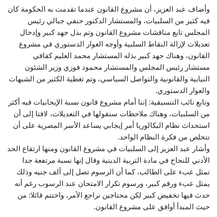
وأضاف عبد العزيز، أن مشروع القانون عندما تقدمت به الحكومة كان
فيه كثير من السلبيات، والمستشار الدكتور حنفي جبالي رئيس
المجلس تابع مناقشات مشروع القانون وتم بذل جهد كبير وإدخال
تعديلات لإزالة النقاط السلبية وأوجه العوار الدستوري في مشروع
القانون، وهناك جهد كبير بذله المستشار محمد العليم كفافي
مستشار رئيس المجلس والمستشار محمود فوزي وزير الشئون
النيابية والقانونية والتواصل السياسي، وتم تغطية الكثير من الشبهات
والعوار الدستوري.
وتابع نائب التنسيقية: إننا أمام مشروع قانون نسبة الإيجابيات فيه أكثر
من السلبيات، وهناك ملاحظات سنقولها في التعديلات، لافتا إلى أن
استحداث نظام البكالوريا أمر إيجابي يساعد الأسر المصرية على أن
تتخلص من فكرة النظام الواحد.
وأشار عبد العزيز إلى السلبيات في مشروع القانون ومنها ارتفاع الحد
الأدني للنجاح في مادة التربية الدينية وقال إنها نسبة مرتفعة جدا
تمثل عبء على الطالب، كما أن الرسوم تصل إلى ألف جنيه وذلك
يمثل عبء ورقم كبير، ورسوم تكرار الامتحان عند الرسوب رغم أنه
حدث فيها تخفيض كبير لكن محتاجين نراجع الأمر، واختتم قائلا: من
حيث المبدأ أوافق على مشروع القانون.